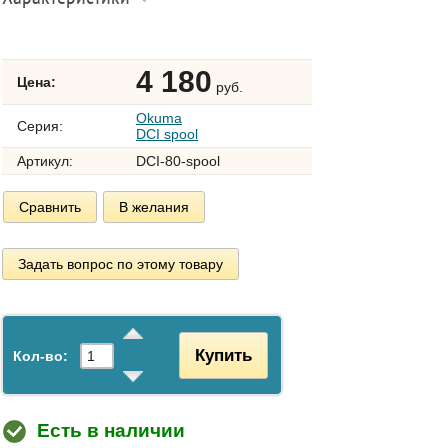
4 180
Цена:
руб.
Okuma
Серия:
DCI spool
Артикул:
DCI-80-spool
Сравнить
В желания
Задать вопрос по этому товару
Купить
Кол-во:
Есть в наличии