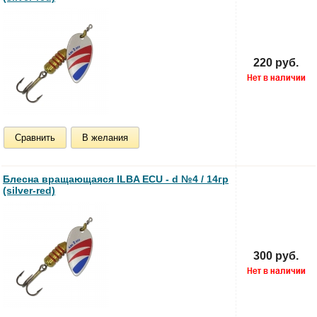
220 руб.
Сравнить
В желания
Блесна вращающаяся ILBA ECU - d №4 / 14гр
(silver-red)
300 руб.