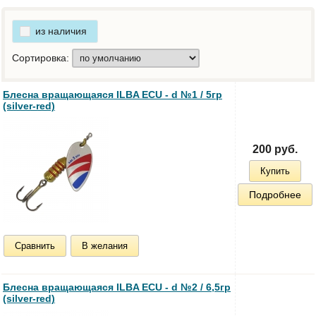
из наличия
Сортировка:
Блесна вращающаяся ILBA ECU - d №1 / 5гр
(silver-red)
200 руб.
Купить
Подробнее
Сравнить
В желания
Блесна вращающаяся ILBA ECU - d №2 / 6,5гр
(silver-red)