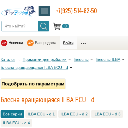
+7(925) 514-82-50
0
Новинки
Распродажа
Войти
Каталог
→
Приманки для рыбалки
Блесны
Блесны ILBA
Блесна вращающаяся ILBA ECU - d
Подобрать по параметрам
Блесна вращающаяся ILBA ECU - d
Все серии
ILBA ECU - d 1
ILBA ECU - d 2
ILBA ECU - d 3
ILBA ECU - d 4