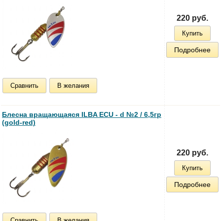
220 руб.
Купить
Подробнее
Сравнить
В желания
Блесна вращающаяся ILBA ECU - d №2 / 6,5гр
(gold-red)
220 руб.
Купить
Подробнее
Сравнить
В желания