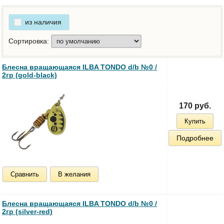
из наличия
Сортировка:
Блесна вращающаяся ILBA TONDO d/b №0 /
2гр (gold-black)
170 руб.
Купить
Подробнее
Сравнить
В желания
Блесна вращающаяся ILBA TONDO d/b №0 /
2гр (silver-red)