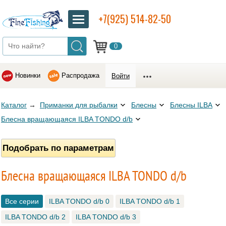
+7(925) 514-82-50
0
Новинки
Распродажа
Войти
Каталог
→
Приманки для рыбалки
Блесны
Блесны ILBA
Блесна вращающаяся ILBA TONDO d/b
Подобрать по параметрам
Блесна вращающаяся ILBA TONDO d/b
Все серии
ILBA TONDO d/b 0
ILBA TONDO d/b 1
ILBA TONDO d/b 2
ILBA TONDO d/b 3