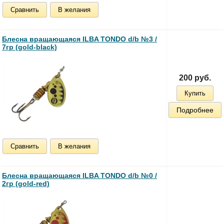
Сравнить
В желания
Блесна вращающаяся ILBA TONDO d/b №3 /
7гр (gold-black)
200 руб.
Купить
Подробнее
Сравнить
В желания
Блесна вращающаяся ILBA TONDO d/b №0 /
2гр (gold-red)