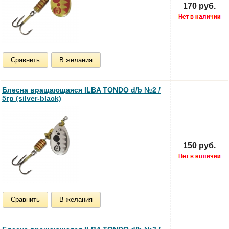
170 руб.
Сравнить
В желания
Блесна вращающаяся ILBA TONDO d/b №2 /
5гр (silver-black)
150 руб.
Сравнить
В желания