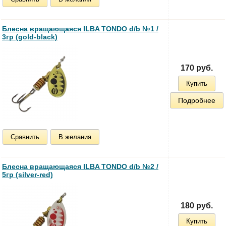
Блесна вращающаяся ILBA TONDO d/b №1 /
3гр (gold-black)
170 руб.
Купить
Подробнее
Сравнить
В желания
Блесна вращающаяся ILBA TONDO d/b №2 /
5гр (silver-red)
180 руб.
Купить