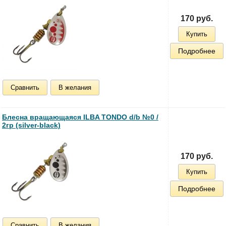
170 руб.
Купить
Подробнее
Сравнить
В желания
Блесна вращающаяся ILBA TONDO d/b №0 /
2гр (silver-black)
170 руб.
Купить
Подробнее
Сравнить
В желания