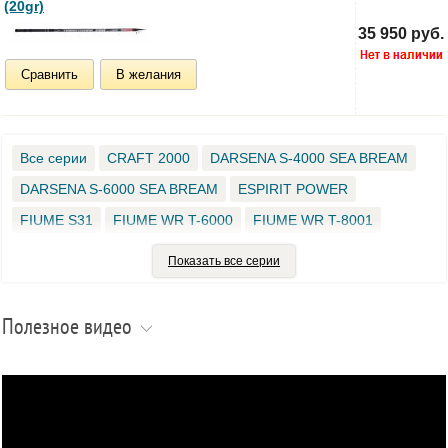
(20gr)
35 950 руб.
Сравнить
В желания
Все серии
CRAFT 2000
DARSENA S-4000 SEA BREAM
DARSENA S-6000 SEA BREAM
ESPIRIT POWER
FIUME S31
FIUME WR T-6000
FIUME WR T-8001
FUSION 200
FUTURA Z-4000
LUCKY
MAX FIGHT PRO
Показать все серии
SONIKA 300
ALEXA BOLO PROJECT
ARKANA
ATLAN
BAVIERA PRO
COLMIC ROYAL
COMPASS
Полезное видео
COMPETIZIONE XXT
CONCORD
COSMO
DEXTER
EMPERIA
FIUME
FIUME 110-S
FIUME 160-S
FIUME 180 XХТ
FIUME 2K
FIUME SUPERIOR
FIUME XXT 180
HI-GRADE
HORIZON
MASTER XS