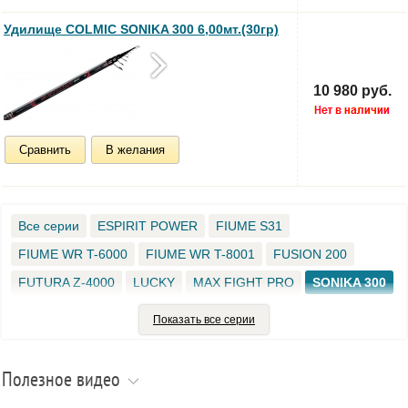
Удилище COLMIC SONIKA 300 6,00мт.(30гр)
10 980 руб.
Сравнить
В желания
Все серии
ESPIRIT POWER
FIUME S31
FIUME WR T-6000
FIUME WR T-8001
FUSION 200
FUTURA Z-4000
LUCKY
MAX FIGHT PRO
SONIKA 300
ALEXA BOLO PROJECT
ARKANA
ATLAN
BAVIERA PRO
Показать все серии
COLMIC ROYAL
COMPASS
COMPETIZIONE XXT
CONCORD
COSMO
DEXTER
EMPERIA
FIUME
Полезное видео
FIUME 110-S
FIUME 160-S
FIUME 180 XХТ
FIUME 2K