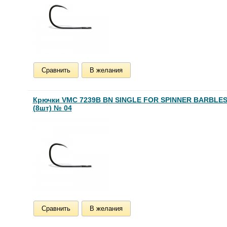
Сравнить
В желания
Крючки VMC 7239B BN SINGLE FOR SPINNER BARBLE
(8шт) № 04
Сравнить
В желания