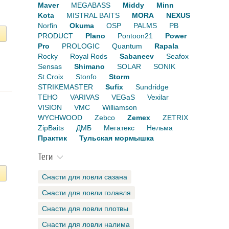
Maver
MEGABASS
Middy
Minn
Kota
MISTRAL BAITS
MORA
NEXUS
Norfin
Okuma
OSP
PALMS
PB
PRODUCT
Plano
Pontoon21
Power
Pro
PROLOGIC
Quantum
Rapala
Rocky
Royal Rods
Sabaneev
Seafox
Sensas
Shimano
SOLAR
SONIK
St.Croix
Stonfo
Storm
STRIKEMASTER
Sufix
Sundridge
TEHO
VARIVAS
VEGaS
Vexilar
VISION
VMC
Williamson
WYCHWOOD
Zebco
Zemex
ZETRIX
ZipBaits
ДМБ
Мегатекс
Нельма
Практик
Тульская мормышка
Теги
Снасти для ловли сазана
Снасти для ловли голавля
Снасти для ловли плотвы
Снасти для ловли налима