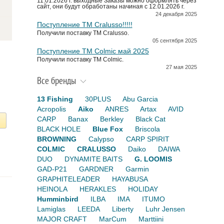
11.01.2026 г. выходные Заказы можно оформлять через
сайт, они будут обработаны начиная с 12.01.2026 г.
24 декабря 2025
Поступление TM Cralusso!!!!!
Получили поставку ТМ Cralusso.
05 сентября 2025
Поступление TM Colmic май 2025
Получили поставку ТМ Colmic.
27 мая 2025
Все бренды
13 Fishing
30PLUS
Abu Garcia
Acropolis
Aiko
ANRES
Artax
AVID
CARP
Banax
Berkley
Black Cat
BLACK HOLE
Blue Fox
Briscola
BROWNING
Calypso
CARP SPIRIT
COLMIC
CRALUSSO
Daiko
DAIWA
DUO
DYNAMITE BAITS
G. LOOMIS
GAD-P21
GARDNER
Garmin
GRAPHITELEADER
HAYABUSA
HEINOLA
HERAKLES
HOLIDAY
Humminbird
ILBA
IMA
ITUMO
Lamiglas
LEEDA
Liberty
Luhr Jensen
MAJOR CRAFT
MarCum
Marttiini