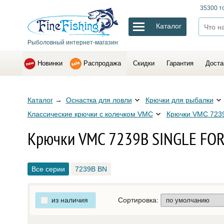
35300 т
Каталог
Рыболовный интернет-магазин
Новинки
Распродажа
Скидки
Гарантия
Доста
Каталог
→
Оснастка для ловли
Крючки для рыбалки
Классические крючки с колечком VMC
Крючки VMC 723
Крючки VMC 7239B SINGLE FO
Все серии
7239B BN
из наличия
Сортировка: