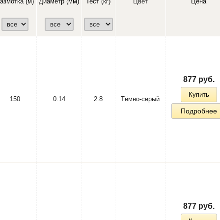
азмотка (м)
Диаметр (мм)
Тест (кг)
Цвет
Цена
877 руб.
Купить
150
0.14
2.8
Тёмно-серый
Подробнее
877 руб.