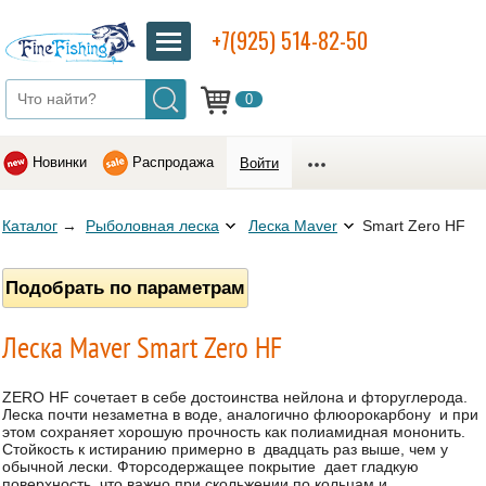
+7(925) 514-82-50
0
Новинки
Распродажа
Войти
Каталог
→
Рыболовная леска
Леска Maver
Smart Zero HF
Подобрать по параметрам
Леска Maver Smart Zero HF
ZERO HF сочетает в себе достоинства нейлона и фторуглерода.
Леска почти незаметна в воде, аналогично флюорокарбону и при
этом сохраняет хорошую прочность как полиамидная мононить.
Стойкость к истиранию примерно в двадцать раз выше, чем у
обычной лески. Фторсодержащее покрытие дает гладкую
поверхность, что важно при скольжении по кольцам и