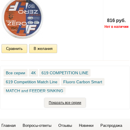
816 руб.
Сравнить
В желания
Все серии
4К
619 COMPETITION LINE
619 Competition Match Line
Fluoro Carbon Smart
MATCH and FEEDER SINKING
MV-R IMPACT SHOCK LEADER
Показать все серии
MV-R LOW STRETCH FEEDER LINE
SLR FLUOROCARBON
SLR Flurocarbon
Smart Dualband
Smart Dynasty Green
Главная
Вопросы-ответы
Отзывы
Новинки
Распродажа
Smart Exel 57
Smart MRT
Smart SLR
Smart Stone River