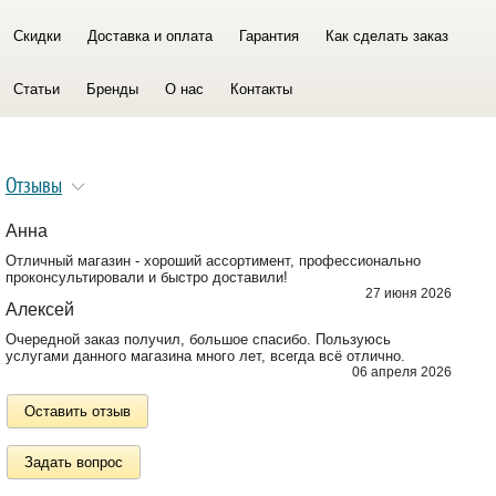
Smart Zero Fluorocarbon
TT RED FLUORINE
Скидки
Доставка и оплата
Гарантия
Как сделать заказ
Arcadium Silver
Elite Fluoro
Genesis Extreme hooklength
Статьи
Бренды
О нас
Контакты
Jurassic II
Smart Elite Reel
Smart Elite Trota
Smart Red Devil
Smart Win Lenza Madre
Smart Zero HF
Smart Zero HL
Отзывы
Анна
Отличный магазин - хороший ассортимент, профессионально
проконсультировали и быстро доставили!
27 июня 2026
Алексей
Очередной заказ получил, большое спасибо. Пользуюсь
услугами данного магазина много лет, всегда всё отлично.
06 апреля 2026
Оставить отзыв
Задать вопрос