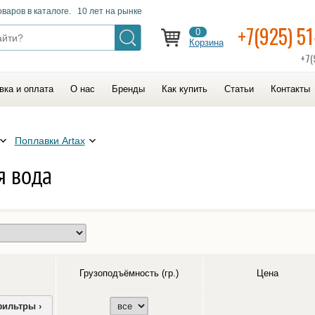
оваров в каталоге. 10 лет на рынке
+7(925) 5
0
Корзина
+7(
вка и оплата
О нас
Бренды
Как купить
Статьи
Контакты
Поплавки Artax
я вода
Грузоподъёмность (гр.)
Цена
фильтры ›