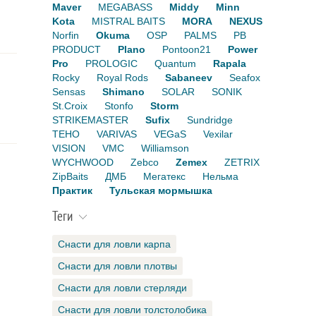
Maver
MEGABASS
Middy
Minn
Kota
MISTRAL BAITS
MORA
NEXUS
Norfin
Okuma
OSP
PALMS
PB
PRODUCT
Plano
Pontoon21
Power
Pro
PROLOGIC
Quantum
Rapala
Rocky
Royal Rods
Sabaneev
Seafox
Sensas
Shimano
SOLAR
SONIK
St.Croix
Stonfo
Storm
STRIKEMASTER
Sufix
Sundridge
TEHO
VARIVAS
VEGaS
Vexilar
VISION
VMC
Williamson
WYCHWOOD
Zebco
Zemex
ZETRIX
ZipBaits
ДМБ
Мегатекс
Нельма
Практик
Тульская мормышка
Теги
Снасти для ловли карпа
Снасти для ловли плотвы
Снасти для ловли стерляди
Снасти для ловли толстолобика