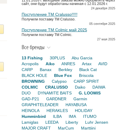
11.01.2026 г. выходные Заказы можно оформлять через
сайт, они будут обработаны начиная с 12.01.2026 г.
24 декабря 2025
Поступление TM Cralusso!!!!!
Получили поставку ТМ Cralusso.
05 сентября 2025
Поступление TM Colmic май 2025
Получили поставку ТМ Colmic.
27 мая 2025
Все бренды
13 Fishing
30PLUS
Abu Garcia
Acropolis
Aiko
ANRES
Artax
AVID
CARP
Banax
Berkley
Black Cat
BLACK HOLE
Blue Fox
Briscola
BROWNING
Calypso
CARP SPIRIT
COLMIC
CRALUSSO
Daiko
DAIWA
DUO
DYNAMITE BAITS
G. LOOMIS
GAD-P21
GARDNER
Garmin
GRAPHITELEADER
HAYABUSA
HEINOLA
HERAKLES
HOLIDAY
Humminbird
ILBA
IMA
ITUMO
Lamiglas
LEEDA
Liberty
Luhr Jensen
MAJOR CRAFT
MarCum
Marttiini