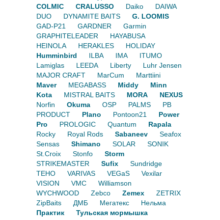
COLMIC
CRALUSSO
Daiko
DAIWA
DUO
DYNAMITE BAITS
G. LOOMIS
GAD-P21
GARDNER
Garmin
GRAPHITELEADER
HAYABUSA
HEINOLA
HERAKLES
HOLIDAY
Humminbird
ILBA
IMA
ITUMO
Lamiglas
LEEDA
Liberty
Luhr Jensen
MAJOR CRAFT
MarCum
Marttiini
Maver
MEGABASS
Middy
Minn
Kota
MISTRAL BAITS
MORA
NEXUS
Norfin
Okuma
OSP
PALMS
PB
PRODUCT
Plano
Pontoon21
Power
Pro
PROLOGIC
Quantum
Rapala
Rocky
Royal Rods
Sabaneev
Seafox
Sensas
Shimano
SOLAR
SONIK
St.Croix
Stonfo
Storm
STRIKEMASTER
Sufix
Sundridge
TEHO
VARIVAS
VEGaS
Vexilar
VISION
VMC
Williamson
WYCHWOOD
Zebco
Zemex
ZETRIX
ZipBaits
ДМБ
Мегатекс
Нельма
Практик
Тульская мормышка