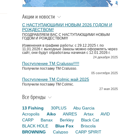
Акции и новости
С НАСТУПАЮЩИМИ НОВЫМ 2026 ГОДОМ И
РОЖДЕСТВОМ!
ПОЗДРАВЛЯЕМ ВАС С НАСТУПАЮЩИМИ НОВЫМ
ГОДОМ И РОЖДЕСТВОМ!!!
Изменения в графике работы: с 29.12.2025 г. по
11.01.2026 г. выходные Заказы можно оформлять через
сайт, они будут обработаны начиная с 12.01.2026 г.
24 декабря 2025
Поступление TM Cralusso!!!!!
Получили поставку ТМ Cralusso.
05 сентября 2025
Поступление TM Colmic май 2025
Получили поставку ТМ Colmic.
27 мая 2025
Все бренды
13 Fishing
30PLUS
Abu Garcia
Acropolis
Aiko
ANRES
Artax
AVID
CARP
Banax
Berkley
Black Cat
BLACK HOLE
Blue Fox
Briscola
BROWNING
Calypso
CARP SPIRIT