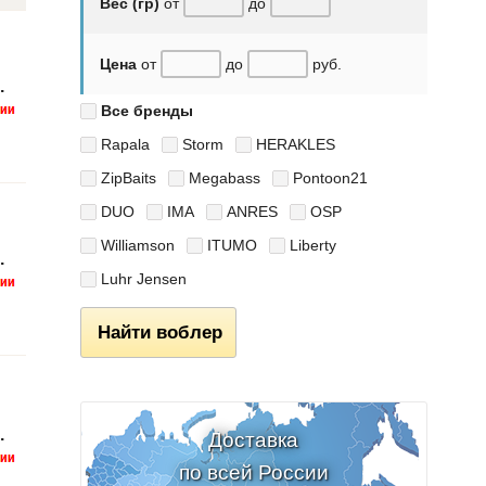
Вес (гр)
от
до
Цена
от
до
руб.
.
Все бренды
Rapala
Storm
HERAKLES
ZipBaits
Megabass
Pontoon21
DUO
IMA
ANRES
OSP
Williamson
ITUMO
Liberty
.
Luhr Jensen
Найти воблер
.
Доставка
по всей России