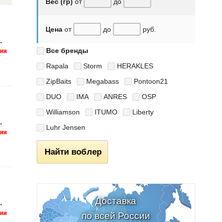
Вес (гр)
от
до
Цена
от
до
руб.
.
Все бренды
Rapala
Storm
HERAKLES
ZipBaits
Megabass
Pontoon21
DUO
IMA
ANRES
OSP
Williamson
ITUMO
Liberty
.
Luhr Jensen
Найти воблер
Доставка
.
по всей России