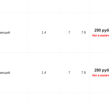
290 руб
вающий
1.4
7
7.9
280 руб
вающий
1.4
7
7.9