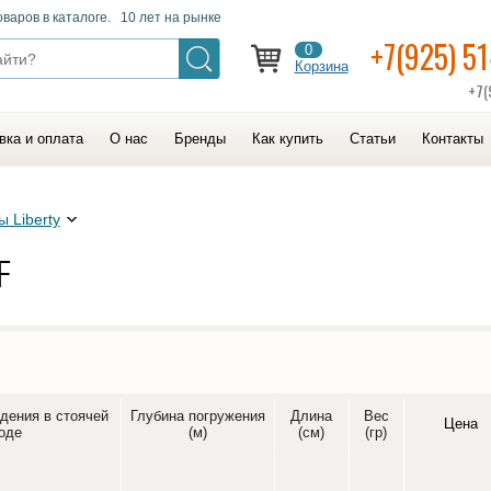
оваров в каталоге. 10 лет на рынке
+7(925) 5
0
Корзина
+7(
вка и оплата
О нас
Бренды
Как купить
Статьи
Контакты
 Liberty
F
дения в стоячей
Глубина погружения
Длина
Вес
Цена
оде
(м)
(см)
(гр)