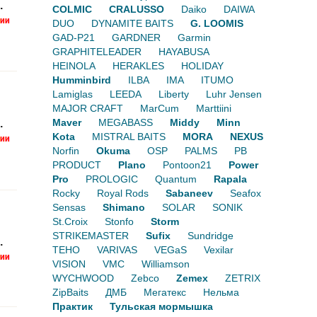
.
COLMIC
CRALUSSO
Daiko
DAIWA
DUO
DYNAMITE BAITS
G. LOOMIS
GAD-P21
GARDNER
Garmin
GRAPHITELEADER
HAYABUSA
HEINOLA
HERAKLES
HOLIDAY
Humminbird
ILBA
IMA
ITUMO
Lamiglas
LEEDA
Liberty
Luhr Jensen
MAJOR CRAFT
MarCum
Marttiini
Maver
MEGABASS
Middy
Minn
.
Kota
MISTRAL BAITS
MORA
NEXUS
Norfin
Okuma
OSP
PALMS
PB
PRODUCT
Plano
Pontoon21
Power
Pro
PROLOGIC
Quantum
Rapala
Rocky
Royal Rods
Sabaneev
Seafox
Sensas
Shimano
SOLAR
SONIK
St.Croix
Stonfo
Storm
STRIKEMASTER
Sufix
Sundridge
.
TEHO
VARIVAS
VEGaS
Vexilar
VISION
VMC
Williamson
WYCHWOOD
Zebco
Zemex
ZETRIX
ZipBaits
ДМБ
Мегатекс
Нельма
Практик
Тульская мормышка