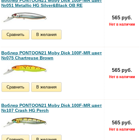
Воблер PONTOON21 Moby Dick 100F-MR цвет
№051 Metallic HG Silver&Black OB RE
565 руб.
Сравнить
В желания
Воблер PONTOON21 Moby Dick 100F-MR цвет
№075 Chartreuse Brown
565 руб.
Сравнить
В желания
Воблер PONTOON21 Moby Dick 100F-MR цвет
№107 Crash HG Perch
565 руб.
Сравнить
В желания