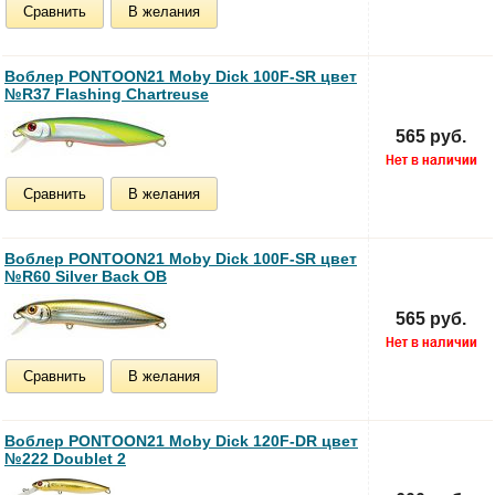
Сравнить
В желания
Воблер PONTOON21 Moby Dick 100F-SR цвет
№R37 Flashing Chartreuse
565 руб.
Сравнить
В желания
Воблер PONTOON21 Moby Dick 100F-SR цвет
№R60 Silver Back OB
565 руб.
Сравнить
В желания
Воблер PONTOON21 Moby Dick 120F-DR цвет
№222 Doublet 2