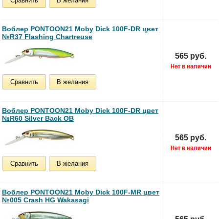
Сравнить
В желания
Воблер PONTOON21 Moby Dick 100F-DR цвет
№R37 Flashing Chartreuse
565 руб.
Сравнить
В желания
Воблер PONTOON21 Moby Dick 100F-DR цвет
№R60 Silver Back OB
565 руб.
Сравнить
В желания
Воблер PONTOON21 Moby Dick 100F-MR цвет
№005 Crash HG Wakasagi