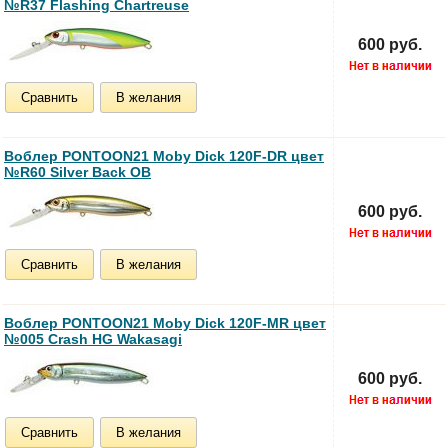
№R37 Flashing Chartreuse
600 руб.
Сравнить
В желания
Воблер PONTOON21 Moby Dick 120F-DR цвет
№R60 Silver Back OB
600 руб.
Сравнить
В желания
Воблер PONTOON21 Moby Dick 120F-MR цвет
№005 Crash HG Wakasagi
600 руб.
Сравнить
В желания