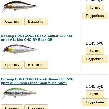
Купить
Подробнее
Сравнить
В желания
Воблер PONTOON21 Bet-A-Shiner 82SP-SR
цвет A11 Mat CHG BV Back OB
1 145 руб.
Купить
Подробнее
Сравнить
В желания
Воблер PONTOON21 Bet-A-Shiner 82SP-SR
цвет A62 Crash Fresh Chartreuse Silver
1 145 руб.
Купить
Подробнее
Сравнить
В желания