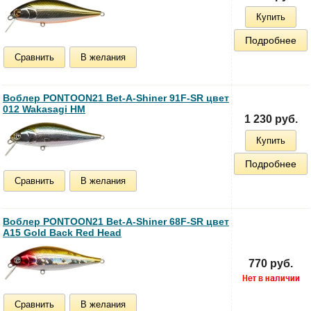
Купить
Подробнее
Сравнить
В желания
Воблер PONTOON21 Bet-A-Shiner 91F-SR цвет
012 Wakasagi HM
1 230 руб.
Купить
Подробнее
Сравнить
В желания
Воблер PONTOON21 Bet-A-Shiner 68F-SR цвет
A15 Gold Back Red Head
770 руб.
Сравнить
В желания