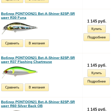
Воблер PONTOON21 Bet-A-Shiner 82SP-SR
цвет R30 Funa
1 145 руб.
Купить
Подробнее
Сравнить
В желания
Воблер PONTOON21 Bet-A-Shiner 82SP-SR
цвет R37 Flashing Chartreuse
1 145 руб.
Купить
Подробнее
Сравнить
В желания
Воблер PONTOON21 Bet-A-Shiner 82SP-SR
цвет R60 Silver Back OB
1 145 руб.