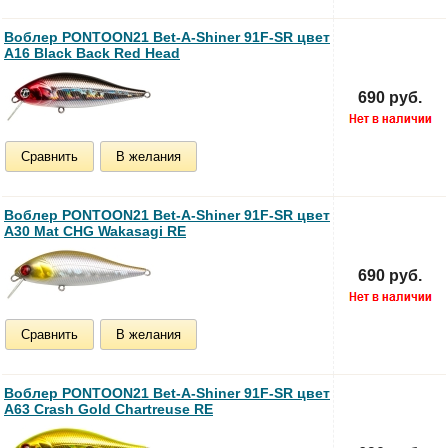
Воблер PONTOON21 Bet-A-Shiner 91F-SR цвет
A16 Black Back Red Head
690 руб.
Сравнить
В желания
Воблер PONTOON21 Bet-A-Shiner 91F-SR цвет
A30 Mat CHG Wakasagi RE
690 руб.
Сравнить
В желания
Воблер PONTOON21 Bet-A-Shiner 91F-SR цвет
A63 Crash Gold Chartreuse RE