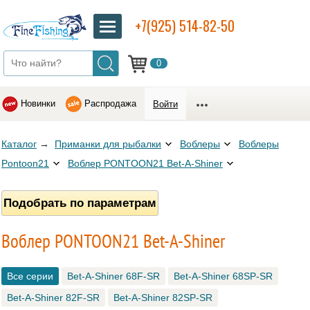
+7(925) 514-82-50
0
Новинки
Распродажа
Войти
Каталог
→
Приманки для рыбалки
Воблеры
Воблеры
Pontoon21
Воблер PONTOON21 Bet-A-Shiner
Подобрать по параметрам
Воблер PONTOON21 Bet-A-Shiner
Все серии
Bet-A-Shiner 68F-SR
Bet-A-Shiner 68SP-SR
Bet-A-Shiner 82F-SR
Bet-A-Shiner 82SP-SR