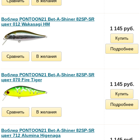
Сравнить
В желания
Воблер PONTOON21 Bet-A-Shiner 82SP-SR
цвет 012 Wakasagi HM
1 145 руб.
Купить
Подробнее
Сравнить
В желания
Воблер PONTOON21 Bet-A-Shiner 82SP-SR
цвет 070 Fire Tiger
1 145 руб.
Купить
Подробнее
Сравнить
В желания
Воблер PONTOON21 Bet-A-Shiner 82SP-SR
цвет 712 Alumina Higenaga
1 145 руб.