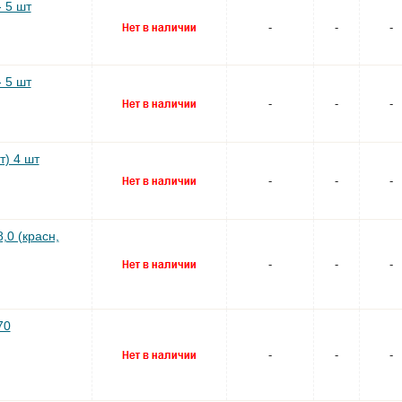
 5 шт
-
-
-
 5 шт
-
-
-
) 4 шт
-
-
-
,0 (красн,
-
-
-
70
-
-
-