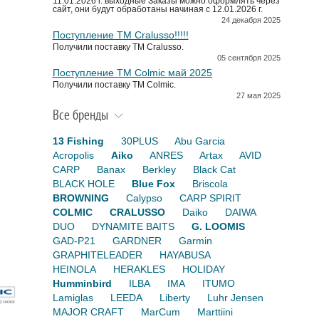
11.01.2026 г. выходные Заказы можно оформлять через
сайт, они будут обработаны начиная с 12.01.2026 г.
24 декабря 2025
Поступление TM Cralusso!!!!!
Получили поставку ТМ Cralusso.
05 сентября 2025
Поступление TM Colmic май 2025
Получили поставку ТМ Colmic.
27 мая 2025
Все бренды
13 Fishing
30PLUS
Abu Garcia
Acropolis
Aiko
ANRES
Artax
AVID
CARP
Banax
Berkley
Black Cat
BLACK HOLE
Blue Fox
Briscola
BROWNING
Calypso
CARP SPIRIT
COLMIC
CRALUSSO
Daiko
DAIWA
DUO
DYNAMITE BAITS
G. LOOMIS
GAD-P21
GARDNER
Garmin
GRAPHITELEADER
HAYABUSA
HEINOLA
HERAKLES
HOLIDAY
Humminbird
ILBA
IMA
ITUMO
Lamiglas
LEEDA
Liberty
Luhr Jensen
MAJOR CRAFT
MarCum
Marttiini