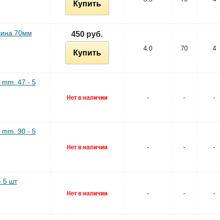
Купить
лина 70мм
450 руб.
4.0
70
4
Купить
 mm. 47 - 5
-
-
-
 mm. 90 - 5
-
-
-
 5 шт
-
-
-