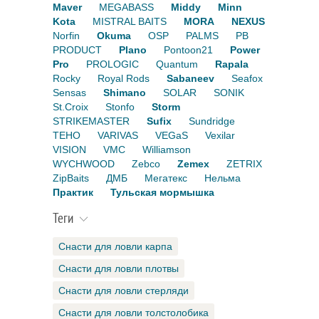
Maver
MEGABASS
Middy
Minn
Kota
MISTRAL BAITS
MORA
NEXUS
Norfin
Okuma
OSP
PALMS
PB
PRODUCT
Plano
Pontoon21
Power
Pro
PROLOGIC
Quantum
Rapala
Rocky
Royal Rods
Sabaneev
Seafox
Sensas
Shimano
SOLAR
SONIK
St.Croix
Stonfo
Storm
STRIKEMASTER
Sufix
Sundridge
TEHO
VARIVAS
VEGaS
Vexilar
VISION
VMC
Williamson
WYCHWOOD
Zebco
Zemex
ZETRIX
ZipBaits
ДМБ
Мегатекс
Нельма
Практик
Тульская мормышка
Теги
Снасти для ловли карпа
Снасти для ловли плотвы
Снасти для ловли стерляди
Снасти для ловли толстолобика