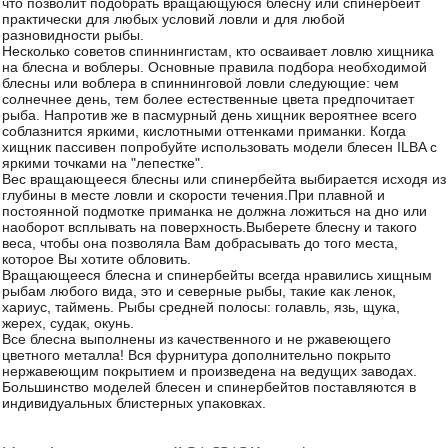
что позволит подобрать вращающуюся блесну или спинербейт
практически для любых условий ловли и для любой
разновидности рыбы.
Несколько советов спиннингистам, кто осваивает ловлю хищника
на блесна и воблеры. Основные правила подбора необходимой
блесны или воблера в спиннинговой ловли следующие: чем
солнечнее день, тем более естественные цвета предпочитает
рыба. Напротив же в пасмурный день хищник вероятнее всего
соблазнится яркими, кислотными оттенками приманки. Когда
хищник пассивен попробуйте использовать модели блесен ILBA с
яркими точками на "лепестке".
Вес вращающееся блесны или спинербейта выбирается исходя из
глубины в месте ловли и скорости течения.При плавной и
постоянной подмотке приманка не должна ложиться на дно или
наоборот всплывать на поверхность.Выберете блесну и такого
веса, чтобы она позволяла Вам добрасывать до того места,
которое Вы хотите обловить.
Вращающееся блесна и спинербейты всегда нравились хищным
рыбам любого вида, это и северные рыбы, такие как ленок,
хариус, таймень. Рыбы средней полосы: голавль, язь, щука,
жерех, судак, окунь.
Все блесна выполнены из качественного и не ржавеющего
цветного металла! Вся фурнитура дополнительно покрыто
нержавеющим покрытием и произведена на ведущих заводах.
Большинство моделей блесен и спинербейтов поставляются в
индивидуальных блистерных упаковках.