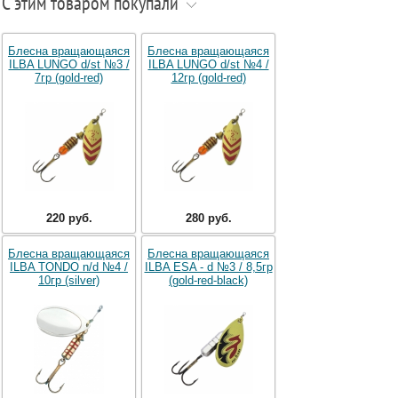
С этим товаром покупали
Блесна вращающаяся
Блесна вращающаяся
ILBA LUNGO d/st №3 /
ILBA LUNGO d/st №4 /
7гр (gold-red)
12гр (gold-red)
220 руб.
280 руб.
Блесна вращающаяся
Блесна вращающаяся
ILBA TONDO n/d №4 /
ILBA ESA - d №3 / 8,5гр
10гр (silver)
(gold-red-black)