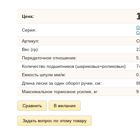
Цена:
O
Серия:
C
Артикул:
C
Вес (гр):
2
Передаточное отношение:
5
Количество подшипников (шариковых+роликовых):
7
Емкость шпули мм/м:
0
Длина лески за один оборот ручки, см:
8
Максимальное тормозное усилие, кг:
9
Сравнить
В желания
Задать вопрос по этому товару