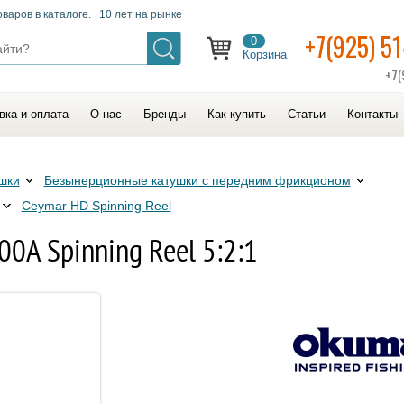
оваров в каталоге. 10 лет на рынке
+7(925) 5
0
Корзина
+7(
вка и оплата
О нас
Бренды
Как купить
Статьи
Контакты
шки
Безынерционные катушки с передним фрикционом
Ceymar HD Spinning Reel
0A Spinning Reel 5:2:1