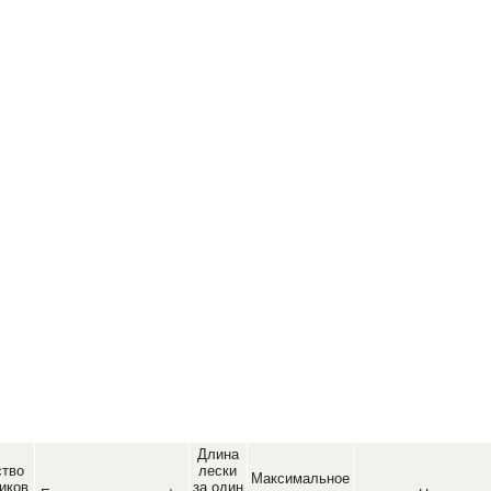
Длина
ство
лески
Максимальное
иков
за один