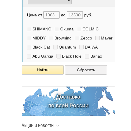
Цена
от
до
руб.
SHIMANO
Okuma
COLMIC
MIDDY
Browning
Zebco
Maver
Black Cat
Quantum
DAIWA
Abu Garcia
Black Hole
Banax
Найти
Сбросить
Доставка
по всей России
Акции и новости