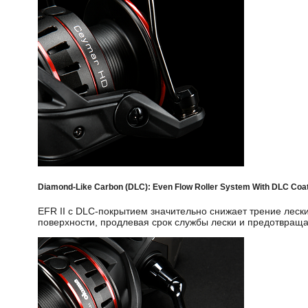
Diamond-Like Carbon (DLC): Even Flow Roller System With DLC Coa
EFR II с DLC-покрытием значительно снижает трение лески
поверхности, продлевая срок службы лески и предотвраща