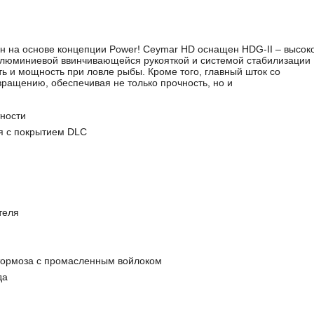
 на основе концепции Power! Ceymar HD оснащен HDG-II – высок
алюминиевой ввинчивающейся рукояткой и системой стабилизации
 и мощность при ловле рыбы. Кроме того, главный шток со
ащению, обеспечивая не только прочность, но и
тности
ля с покрытием DLC
теля
тормоза с промасленным войлоком
да