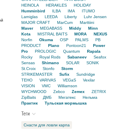
HEINOLA
HERAKLES
HOLIDAY
Humminbird
ILBA
IMA
ITUMO
Lamiglas
LEEDA
Liberty
Luhr Jensen
ой
MAJOR CRAFT
MarCum
Marttiini
Maver
MEGABASS
Middy
Minn
Kota
MISTRAL BAITS
MORA
NEXUS
Norfin
Okuma
OSP
PALMS
PB
PRODUCT
Plano
Pontoon21
Power
Pro
PROLOGIC
Quantum
Rapala
Rocky
Royal Rods
Sabaneev
Seafox
Sensas
Shimano
SOLAR
SONIK
St.Croix
Stonfo
Storm
STRIKEMASTER
Sufix
Sundridge
TEHO
VARIVAS
VEGaS
Vexilar
VISION
VMC
Williamson
WYCHWOOD
Zebco
Zemex
ZETRIX
ZipBaits
ДМБ
Мегатекс
Нельма
Практик
Тульская мормышка
Теги
Снасти для ловли карпа