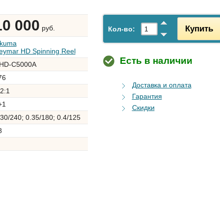
10 000
Купить
руб.
Кол-во:
kuma
eymar HD Spinning Reel
Есть в наличии
HD-C5000A
76
Доставка и оплата
.2:1
Гарантия
+1
Скидки
.30/240; 0.35/180; 0.4/125
8