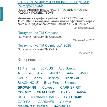
С НАСТУПАЮЩИМИ НОВЫМ 2026 ГОДОМ И
РОЖДЕСТВОМ!
ПОЗДРАВЛЯЕМ ВАС С НАСТУПАЮЩИМИ НОВЫМ
ГОДОМ И РОЖДЕСТВОМ!!!
Изменения в графике работы: с 29.12.2025 г. по
11.01.2026 г. выходные Заказы можно оформлять через
сайт, они будут обработаны начиная с 12.01.2026 г.
24 декабря 2025
Поступление TM Cralusso!!!!!
Получили поставку ТМ Cralusso.
05 сентября 2025
Поступление TM Colmic май 2025
Получили поставку ТМ Colmic.
27 мая 2025
Все бренды
13 Fishing
30PLUS
Abu Garcia
Acropolis
Aiko
ANRES
Artax
AVID
CARP
Banax
Berkley
Black Cat
BLACK HOLE
Blue Fox
Briscola
BROWNING
Calypso
CARP SPIRIT
COLMIC
CRALUSSO
Daiko
DAIWA
DUO
DYNAMITE BAITS
G. LOOMIS
GAD-P21
GARDNER
Garmin
GRAPHITELEADER
HAYABUSA