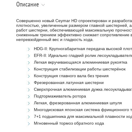
Описание
Совершенно новый Ceymar HD спроектирован и разработан
плотностью, увеличенным размером главной шестерней, 
работ шестерни, обеспечивающей максимальную прочность
сниженным трением эффективно снижает сопротивление вр
непревзойденный вес и гладкость хода.
HDG-II: Крупногабаритная передача высокой пло
EFR-II: Идеально гладкий ролик лесоукладывате
Легкая вкручивающаяся алюминиевая рукоятка
Конструкция стабилизации работы шестерёнок
Конструкция главного вала без трения
Фрезерованная латунная шестерни
Сверхпрочная алюминиевая дужка лесоукладыва
Подтормаживатель ротора
Легкая, фрезерованная алюминиевая шпуля
Многодисковая японская система фрикционного 
7+1 подшипника для максимальной плавности хо
Мгновенный тормоз обратного хода