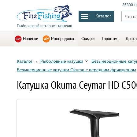
35300 т
Каталог
Рыболовный интернет-магазин
Новинки
Распродажа
Скидки
Гарантия
Доста
Каталог
→
Рыболовные катушки
Безынерционные кату
Безынерционные катушки Okuma с передним фрикционом
Катушка Okuma Ceymar HD C500