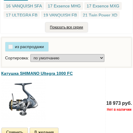
16 VANQUISH SFA
17 Exsence MHG
17 Exsence MXG
17 ULTEGRA FB
19 VANQUISH FB
21 Twin Power XD
AERO CI4 FA
AERO CI4plus
AERO Feeder
AERO Match
Показать все серии
AERO Spinning
Alivio FA
ALIVIO FD
ARC AERO CI4
AX FB
CARDIFF CI4 Plus
CATANA FC
Catana FD
из распродажи
Cazna FA
Exsence
FX FC
Hyperloop FB
Nasci FC
Сортировка:
NEXAVE FD
NEXAVE FE
Nexave FI
SAHARA FI
SEDONA FI
SEPHIA BB
Sephia Ci4 Plus
SIENA FE
Катушка SHIMANO Ultegra 1000 FC
SIENNA FG
SOARE BB
SOARE CI4 PLUS
STELLA FJ
STRADIC CI4 Plus FB
STRADIC FK
STRADIC FL
Sustain
SUSTAIN FI
Syncopate
TWIN POWER XD
18 973 руб.
Twinpower FD
Ultegra FC
Vanford
Сравнить
В желания