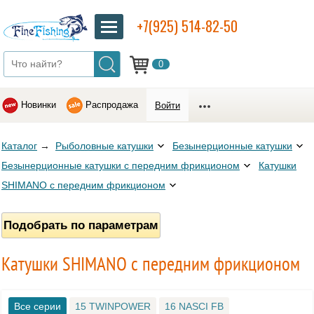
+7(925) 514-82-50
0
Новинки
Распродажа
Войти
Каталог
→
Рыболовные катушки
Безынерционные катушки
Безынерционные катушки с передним фрикционом
Катушки
SHIMANO с передним фрикционом
Подобрать по параметрам
Катушки SHIMANO с передним фрикционом
Все серии
15 TWINPOWER
16 NASCI FB