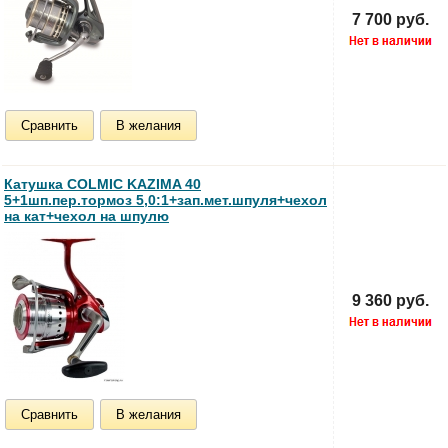
7 700 руб.
Сравнить
В желания
Катушка COLMIC KAZIMA 40
5+1шп.пер.тормоз 5,0:1+зап.мет.шпуля+чехол
на кат+чехол на шпулю
9 360 руб.
Сравнить
В желания