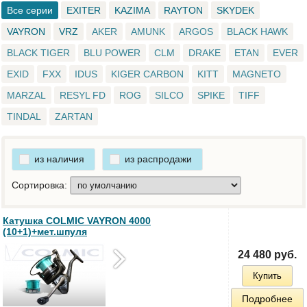
Все серии
EXITER
KAZIMA
RAYTON
SKYDEK
VAYRON
VRZ
AKER
AMUNK
ARGOS
BLACK HAWK
BLACK TIGER
BLU POWER
CLM
DRAKE
ETAN
EVER
EXID
FXX
IDUS
KIGER CARBON
KITT
MAGNETO
MARZAL
RESYL FD
ROG
SILCO
SPIKE
TIFF
TINDAL
ZARTAN
из наличия
из распродажи
Сортировка:
Катушка COLMIC VAYRON 4000
(10+1)+мет.шпуля
24 480 руб.
Купить
Подробнее