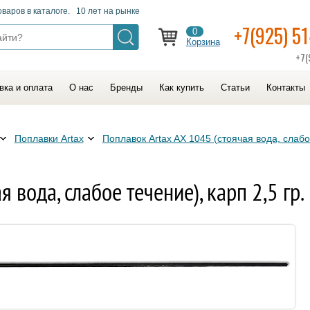
оваров в каталоге. 10 лет на рынке
+7(925) 5
0
Корзина
+7(
вка и оплата
О нас
Бренды
Как купить
Статьи
Контакты
Поплавки Artax
Поплавок Artax AX 1045 (стоячая вода, слаб
 вода, слабое течение), карп 2,5 гр.