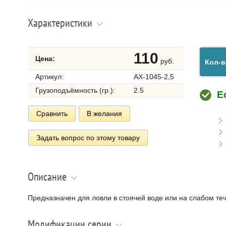
Характеристики
110
Цена:
руб.
Кол-в
Артикул:
AX-1045-2,5
Грузоподъёмность (гр.):
2.5
Е
Сравнить
В желания
Задать вопрос по этому товару
Описание
Предназначен для ловли в стоячей воде или на слабом те
Модификации серии