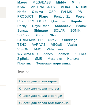
Maver
MEGABASS
Middy
Minn
Kota
MISTRAL BAITS
MORA
NEXUS
Norfin
Okuma
OSP
PALMS
PB
PRODUCT
Plano
Pontoon21
Power
Pro
PROLOGIC
Quantum
Rapala
Rocky
Royal Rods
Sabaneev
Seafox
Sensas
Shimano
SOLAR
SONIK
St.Croix
Stonfo
Storm
STRIKEMASTER
Sufix
Sundridge
TEHO
VARIVAS
VEGaS
Vexilar
VISION
VMC
Williamson
WYCHWOOD
Zebco
Zemex
ZETRIX
ZipBaits
ДМБ
Мегатекс
Нельма
Практик
Тульская мормышка
Теги
Снасти для ловли карпа
Снасти для ловли плотвы
Снасти для ловли стерляди
Снасти для ловли толстолобика