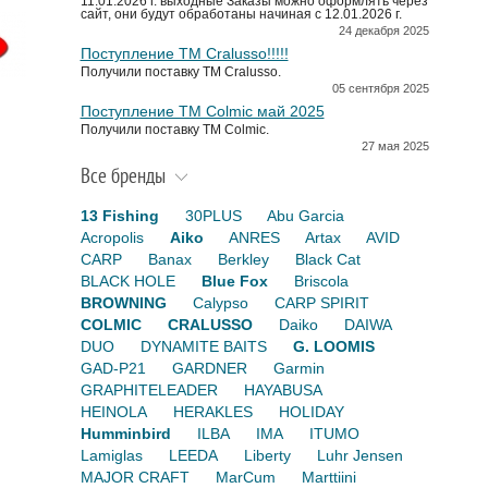
11.01.2026 г. выходные Заказы можно оформлять через
сайт, они будут обработаны начиная с 12.01.2026 г.
24 декабря 2025
Поступление TM Cralusso!!!!!
Получили поставку ТМ Cralusso.
05 сентября 2025
Поступление TM Colmic май 2025
Получили поставку ТМ Colmic.
27 мая 2025
Все бренды
13 Fishing
30PLUS
Abu Garcia
Acropolis
Aiko
ANRES
Artax
AVID
CARP
Banax
Berkley
Black Cat
BLACK HOLE
Blue Fox
Briscola
BROWNING
Calypso
CARP SPIRIT
COLMIC
CRALUSSO
Daiko
DAIWA
DUO
DYNAMITE BAITS
G. LOOMIS
GAD-P21
GARDNER
Garmin
GRAPHITELEADER
HAYABUSA
HEINOLA
HERAKLES
HOLIDAY
Humminbird
ILBA
IMA
ITUMO
Lamiglas
LEEDA
Liberty
Luhr Jensen
MAJOR CRAFT
MarCum
Marttiini