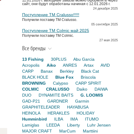
11.01.2026 г. выходные Заказы можно оформлять через
сайт, они будут обработаны начиная с 12.01.2026 г.
24 декабря 2025
Поступление TM Cralusso!!!!!
Получили поставку ТМ Cralusso.
05 сентября 2025
Поступление TM Colmic май 2025
Получили поставку ТМ Colmic.
27 мая 2025
Все бренды
13 Fishing
30PLUS
Abu Garcia
Acropolis
Aiko
ANRES
Artax
AVID
CARP
Banax
Berkley
Black Cat
BLACK HOLE
Blue Fox
Briscola
BROWNING
Calypso
CARP SPIRIT
COLMIC
CRALUSSO
Daiko
DAIWA
DUO
DYNAMITE BAITS
G. LOOMIS
GAD-P21
GARDNER
Garmin
GRAPHITELEADER
HAYABUSA
HEINOLA
HERAKLES
HOLIDAY
Humminbird
ILBA
IMA
ITUMO
Lamiglas
LEEDA
Liberty
Luhr Jensen
MAJOR CRAFT
MarCum
Marttiini