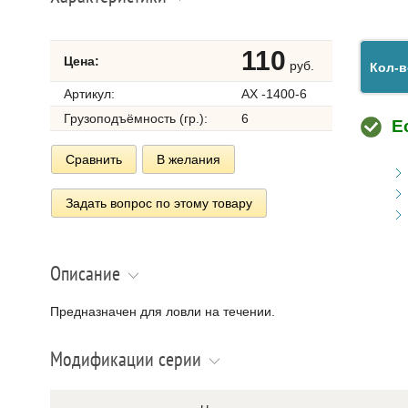
110
Цена:
руб.
Кол-в
Артикул:
AX -1400-6
Грузоподъёмность (гр.):
6
Е
Сравнить
В желания
Задать вопрос по этому товару
Описание
Предназначен для ловли на течении.
Модификации серии