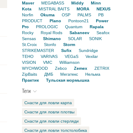
Maver
MEGABASS
Middy
Minn
Kota
MISTRAL BAITS
MORA
NEXUS
Norfin
Okuma
OSP
PALMS
PB
PRODUCT
Plano
Pontoon21
Power
Pro
PROLOGIC
Quantum
Rapala
Rocky
Royal Rods
Sabaneev
Seafox
Sensas
Shimano
SOLAR
SONIK
St.Croix
Stonfo
Storm
STRIKEMASTER
Sufix
Sundridge
TEHO
VARIVAS
VEGaS
Vexilar
VISION
VMC
Williamson
WYCHWOOD
Zebco
Zemex
ZETRIX
ZipBaits
ДМБ
Мегатекс
Нельма
Практик
Тульская мормышка
Теги
Снасти для ловли карпа
Снасти для ловли плотвы
Снасти для ловли стерляди
Снасти для ловли толстолобика