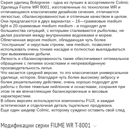
Серия удилищ Bolognese - одна из лучших в ассортименте Colmic.
Удилища Fiume WR 8001, изготовленные по технологии WR и
отличающиеся классическим дизайном сечения, отличаются
легкостью, сбалансированностью и отличным качеством в целом.
Они предлагаются в двух вариантах – 16—граммовые medium
light и 20-граммовые medium medium - и подходят для
большинства ситуаций, с которыми сталкиваются рыболовы, не
делая различия между внутренними водоемами и морем.
Облегченная версия medium, обладающая чуть более
“послушным” и округлым строем, чем medium, позволяет
использовать очень тонкие насадки и полностью выкладываться
при вываживании добычи.
Легкость и сбалансированность также обеспечивают оптимальное
обращение с легкими оснастками и непревзойденную
производительность литья.
Что касается средней версии, то это классическая универсальное
удилище, которое, благодаря чуть более высокому забросу и
более решительному действию, очень хорошо подходит для
работы с более тяжелым нейлоном и оснастками, сохраняя при
этом те же впечатляющие балансировочные и весовые
характеристики.
В обеих версиях используются компоненты FUJI, и каждая
эстетическая и отделочная деталь тщательно продумана.
Еще один шедевр Colmic, которому суждено оставить свой след.
Модификации серии FIUME WR T-8001