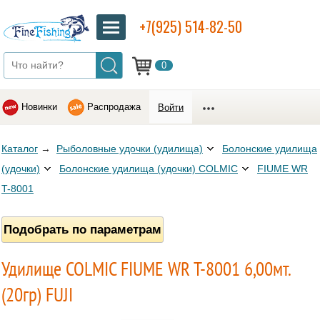
+7(925) 514-82-50
0
Новинки
Распродажа
Войти
Каталог
→
Рыболовные удочки (удилища)
Болонские удилища
(удочки)
Болонские удилища (удочки) COLMIC
FIUME WR
T-8001
Подобрать по параметрам
Удилище COLMIC FIUME WR T-8001 6,00мт.
(20гр) FUJI