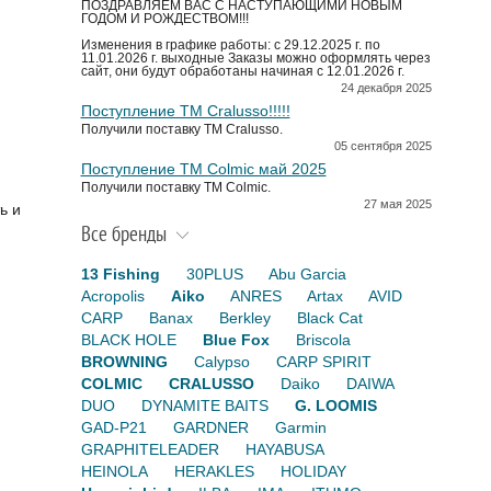
ПОЗДРАВЛЯЕМ ВАС С НАСТУПАЮЩИМИ НОВЫМ
ГОДОМ И РОЖДЕСТВОМ!!!
Изменения в графике работы: с 29.12.2025 г. по
11.01.2026 г. выходные Заказы можно оформлять через
сайт, они будут обработаны начиная с 12.01.2026 г.
24 декабря 2025
Поступление TM Cralusso!!!!!
Получили поставку ТМ Cralusso.
05 сентября 2025
Поступление TM Colmic май 2025
Получили поставку ТМ Colmic.
27 мая 2025
ь и
Все бренды
13 Fishing
30PLUS
Abu Garcia
Acropolis
Aiko
ANRES
Artax
AVID
CARP
Banax
Berkley
Black Cat
BLACK HOLE
Blue Fox
Briscola
BROWNING
Calypso
CARP SPIRIT
COLMIC
CRALUSSO
Daiko
DAIWA
DUO
DYNAMITE BAITS
G. LOOMIS
GAD-P21
GARDNER
Garmin
GRAPHITELEADER
HAYABUSA
HEINOLA
HERAKLES
HOLIDAY