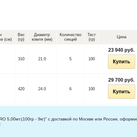
и
Вес
Диаметр
Количество
Тест
Цена
е (см)
(гр)
комля (мм)
секций
(гр)
23 940 руб.
310
21.0
5
100
Купить
29 700 руб.
420
24.0
6
100
Купить
5,00мт.(100гр - 9кг)" с доставкой по Москве или России, оформи
: