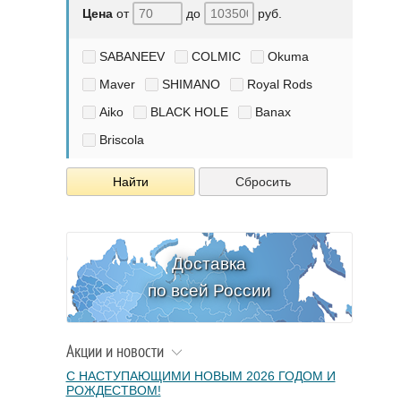
Цена
от
до
руб.
SABANEEV
COLMIC
Okuma
Maver
SHIMANO
Royal Rods
Aiko
BLACK HOLE
Banax
Briscola
Найти
Сбросить
Доставка
по всей России
Акции и новости
С НАСТУПАЮЩИМИ НОВЫМ 2026 ГОДОМ И
РОЖДЕСТВОМ!