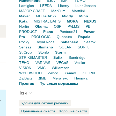
Humminbird
ILBA
IMA
ITUMO
Lamiglas
LEEDA
Liberty
Luhr Jensen
MAJOR CRAFT
MarCum
Marttiini
Maver
MEGABASS
Middy
Minn
Kota
MISTRAL BAITS
MORA
NEXUS
Norfin
Okuma
OSP
PALMS
PB
PRODUCT
Plano
Pontoon21
Power
Pro
PROLOGIC
Quantum
Rapala
Rocky
Royal Rods
Sabaneev
Seafox
Sensas
Shimano
SOLAR
SONIK
St.Croix
Stonfo
Storm
STRIKEMASTER
Sufix
Sundridge
TEHO
VARIVAS
VEGaS
Vexilar
VISION
VMC
Williamson
WYCHWOOD
Zebco
Zemex
ZETRIX
ZipBaits
ДМБ
Мегатекс
Нельма
Практик
Тульская мормышка
Теги
в
Удочки для летней рыбалки
Правильные снасти
Хорошие снасти