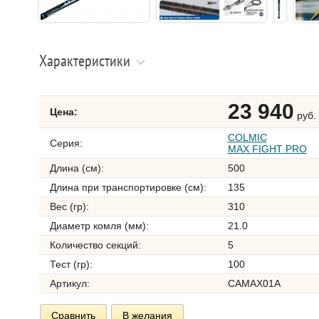
Характеристики
23 940
Цена:
руб.
COLMIC
Серия:
MAX FIGHT PRO
Длина (см):
500
Длина при транспортировке (см):
135
Вес (гр):
310
Диаметр комля (мм):
21.0
Количество секций:
5
Тест (гр):
100
Артикул:
CAMAX01A
Сравнить
В желания