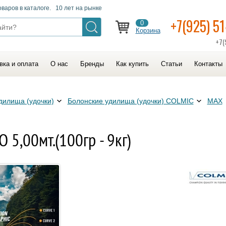
оваров в каталоге. 10 лет на рынке
+7(925) 5
0
Корзина
+7(
вка и оплата
О нас
Бренды
Как купить
Статьи
Контакты
дилища (удочки)
Болонские удилища (удочки) COLMIC
MAX
5,00мт.(100гр - 9кг)