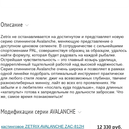
Описание
Zetrix не останавливается на достигнутом и представляет новую
серию спиннингов Avalanche, меняющую представление о
доступном ценовом сегменте. В сотрудничестве с сильнейшими
спортсменами PAL, совершенствуя образец за образцом, удалось
найти формулу, которая будет радовать на каждой рыбалке.
Острейшая чувствительность – это главный козырь удилища,
подкреплённый тщательной работой над высокой надёжностью.
Серия спиннингов Avalanche очень широка и позволяет в рамках
одной линейки подобрать оптимальный инструмент практически
для любого стиля ловли: джиг на всевозможных глубинах, твичинг
разноколиберных минноу, лайт во всех его проявлениях. Не
забыли и о любителях «послать куда подальше», пара длинных
«катапульт» готова к запредельным по дальности забросам. Что
же, самое время познакомиться!
Модификации серии AVALANCHE
кастинговое ZETRIX AVALANCHE ZAC-812H
12 330 руб.