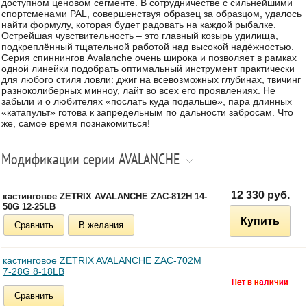
доступном ценовом сегменте. В сотрудничестве с сильнейшими
спортсменами PAL, совершенствуя образец за образцом, удалось
найти формулу, которая будет радовать на каждой рыбалке.
Острейшая чувствительность – это главный козырь удилища,
подкреплённый тщательной работой над высокой надёжностью.
Серия спиннингов Avalanche очень широка и позволяет в рамках
одной линейки подобрать оптимальный инструмент практически
для любого стиля ловли: джиг на всевозможных глубинах, твичинг
разноколиберных минноу, лайт во всех его проявлениях. Не
забыли и о любителях «послать куда подальше», пара длинных
«катапульт» готова к запредельным по дальности забросам. Что
же, самое время познакомиться!
Модификации серии AVALANCHE
12 330 руб.
кастинговое ZETRIX AVALANCHE ZAC-812H 14-
50G 12-25LB
Купить
Сравнить
В желания
кастинговое ZETRIX AVALANCHE ZAC-702M
7-28G 8-18LB
Сравнить