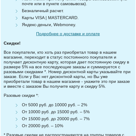
почте или в пункте самовывоза).
Безналичный расчет.
Карты VISA | MASTERCARD.
Яндекс-деньги, Webmoney.
Подробнее о доставке и оплате
Скидки!
Все покупатели, кто хоть раз приобретал товар в нашем
магазине, переходит в статус постоянного покупателя и
получает дисконтную карту, которая дает постоянную скидку в
размере 5% на все последующие заказы и суммируется с
разовыми скидками *. Номер дисконтной карты указывайте при
заказе. Если у Вас нет дисконтной карты, но Вы уже
приобретали товар в нашем магазине - укажите это при заказе
и вместе с заказом Вы получите карту и скидку 5%.
Разовые скидки *:
От 5000 руб. до 10000 руб. – 2%
От 10000 руб. до 15000 руб. – 5%
От 15000 руб. до 20000 руб. – 7%
От 20000 руб. – 10%
* Разовые скидки не распространяются на группы товаров с