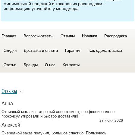
минимальной наценкой и товаров из распродажи -
информацию уточняйте у менеджера.
Главная
Вопросы-ответы
Отзывы
Новинки
Распродажа
Скидки
Доставка и оплата
Гарантия
Как сделать заказ
Статьи
Бренды
О нас
Контакты
Отзывы
Анна
Отличный магазин - хороший ассортимент, профессионально
проконсультировали и быстро доставили!
27 июня 2026
Алексей
Очередной заказ получил, большое спасибо. Пользуюсь