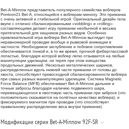
Bet-A-Minnow представитель популярного семейства воблеров
Pontoon21 Bet-A, относящийся к воблерам-минноу. Это приманка
с очень активной и стабильной игрой. Оригинальный дизайн тела
вкупе с отлично сбалансированными «vobbling» и «rolling»-
составляющими делают игру приманки необычной и весьма
притягательной для хищников разных видов. Особенно
привлекательной игра воблера Bet-A-Minnow выглядит при
неравномерной проводке вообще и рывковой анимации в
частности. Необходимое заглубление и лобовое сопротивление
обеспечивается тонкой и, в то же время, прочной фиберглассовой
лопастью, благодаря которой воблер легко отзывается на любые
манипуляции удилищем, не теряя при этом изящества
продольных движений. Несколько металлических шариков,
распределенных вдоль нижней части приманки от головы до
хвоста, способствуют превосходной сбалансированности воблера
при самых разных манипуляциях удилищем. Система Magnetic
Force Balance (MFB) обеспечивает Bet-A-Minnow дальние и
точные забросы благодаря наличию подвижного шара,
перемещающегося в хвостовую часть приманки при забросе (что
положительно сказывается на полётных качествах воблера), и
фиксируемого магнитом при проводке (что способствует
правильному распределению веса внутри приманки).
Модификации серии Bet-A-Minnow 92F-SR