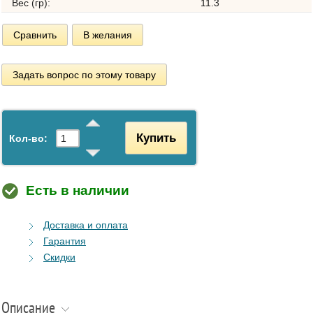
Вес (гр):
11.3
Сравнить
В желания
Задать вопрос по этому товару
Купить
Кол-во:
Есть в наличии
Доставка и оплата
Гарантия
Скидки
Описание