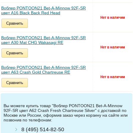
Воблер PONTOON21 Bet-A-Minnow 92F-SR
цвет A16 Black Back Red Head
Сравнить
Воблер PONTOON21 Bet-A-Minnow 92F-SR
цвет A30 Mat CHG Wakasagi RE
Сравнить
Воблер PONTOON21 Bet-A-Minnow 92F-SR
цвет A63 Crash Gold Chartreuse RE
Сравнить
Вы можете купить товар "Воблер PONTOON21 Bet-A-Minnow
92F-SR цвет A62 Crash Fresh Chartreuse Silver" с доставкой по
Москве или России, оформив заказ через корзину на сайте или
позвонив по телефонам:
8 (495) 514-82-50