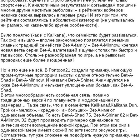
испробовать, оценить и строго закретить ее успели не только
спортсмены. К аналогичным результатам и оргвыводам пришли и
многие другие маститые рыболовы – в рейтингах воблеров
новинка сезона вырвалась в первые ряды! И это при том, что
рейтинги составлялись в абсолютной категории (не учитывались
ни размер, ни какие-либо другие особенности).
Было понятно (как и с Kalikana), что семейство будет развиваться.
Так оно и вышло – вполне закономерно появляется преемник
славных традиций семейства Bet-A-family – Bet-A-Minnow, крепкая
новая ветвь серии Bet-A, взлетевшей в щучьих топах так быстро и
так высоко. Столь же разнообразная по игре, а на рывковых
проводках ещё более изощрённая!
Но и это ещё не всё. В Pontoon21 создали приманку, имеющую
промежуточные пропорции высоты к длине относительно Bet-A-
Shad и Bet-A-Minnow. И назвали Bet-A-Shiner. Анимируется не
хуже Bet-A-Minnow и мелькает уплощёнными боками, как Bet-A-
Shad.
В этом многообразии есть особенная связь, помимо
традиционных версий по плавучести и модификацией по
размерам… Та же связь, что и в семействе Kalikana&Kalikana Dun.
Тройки «мелких», «средних» и «больших» Bet-A имеют
одинаковые объёмы. То есть Bet-A-Shad 75, Bet-A-Shiner 82 и Bet-
A-Minnow 92 будут производить примерно одинаковое по
интенсивности возмущение водной среды. При этом все они в
одинаковой мере имеют схожий по активности рисунок игры.
Согласитесь, тут уже сложнее не подобрать нужную приманку, чем