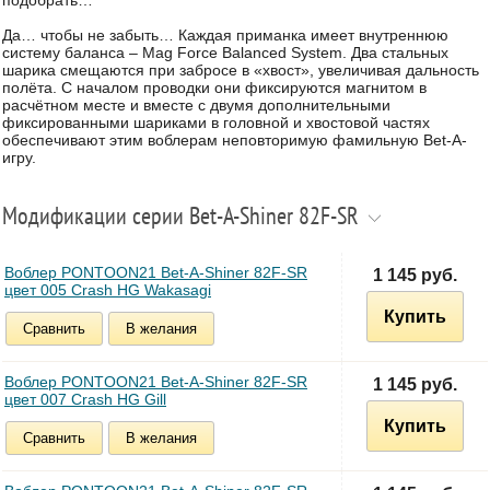
подобрать…
Да… чтобы не забыть… Каждая приманка имеет внутреннюю
систему баланса – Mag Force Balanced System. Два стальных
шарика смещаются при забросе в «хвост», увеличивая дальность
полёта. С началом проводки они фиксируются магнитом в
расчётном месте и вместе с двумя дополнительными
фиксированными шариками в головной и хвостовой частях
обеспечивают этим воблерам неповторимую фамильную Bet-A-
игру.
Модификации серии Bet-A-Shiner 82F-SR
Воблер PONTOON21 Bet-A-Shiner 82F-SR
1 145 руб.
цвет 005 Crash HG Wakasagi
Купить
Сравнить
В желания
Воблер PONTOON21 Bet-A-Shiner 82F-SR
1 145 руб.
цвет 007 Crash HG Gill
Купить
Сравнить
В желания