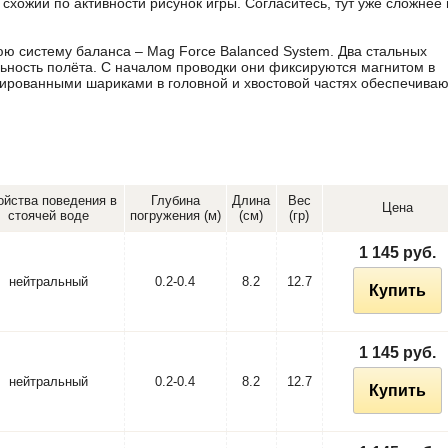
схожий по активности рисунок игры. Согласитесь, тут уже сложнее 
 систему баланса – Mag Force Balanced System. Два стальных
ьность полёта. С началом проводки они фиксируются магнитом в
ированными шариками в головной и хвостовой частях обеспечиваю
ойства поведения в
Глубина
Длина
Вес
Цена
стоячей воде
погружения (м)
(см)
(гр)
1 145 руб.
нейтральный
0.2-0.4
8.2
12.7
Купить
1 145 руб.
нейтральный
0.2-0.4
8.2
12.7
Купить