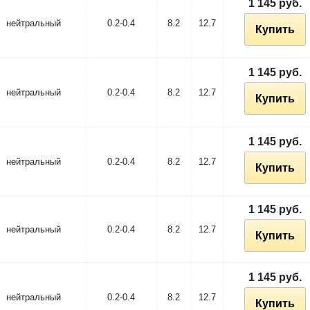
1 145 руб.
нейтральный
0.2-0.4
8.2
12.7
Купить
1 145 руб.
нейтральный
0.2-0.4
8.2
12.7
Купить
1 145 руб.
нейтральный
0.2-0.4
8.2
12.7
Купить
1 145 руб.
нейтральный
0.2-0.4
8.2
12.7
Купить
1 145 руб.
нейтральный
0.2-0.4
8.2
12.7
Купить