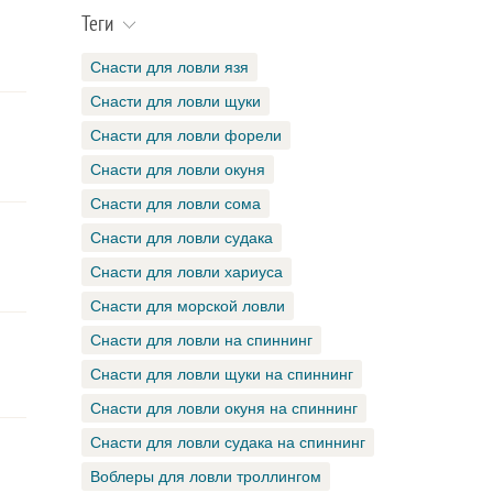
Теги
Снасти для ловли язя
Снасти для ловли щуки
Снасти для ловли форели
Снасти для ловли окуня
Снасти для ловли сома
Снасти для ловли судака
Снасти для ловли хариуса
Снасти для морской ловли
Снасти для ловли на спиннинг
Снасти для ловли щуки на спиннинг
Снасти для ловли окуня на спиннинг
Снасти для ловли судака на спиннинг
Воблеры для ловли троллингом