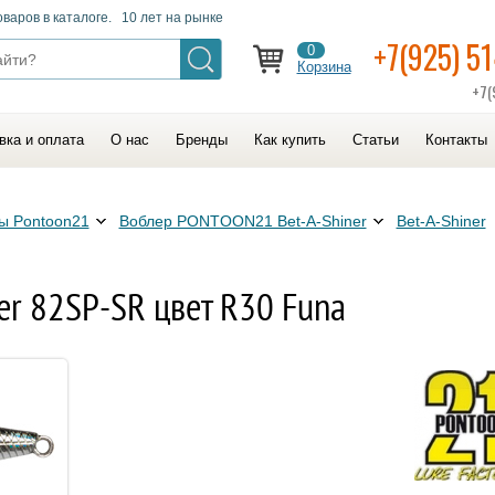
оваров в каталоге. 10 лет на рынке
+7(925) 5
0
Корзина
+7(
вка и оплата
О нас
Бренды
Как купить
Статьи
Контакты
ы Pontoon21
Воблер PONTOON21 Bet-A-Shiner
Bet-A-Shiner
r 82SP-SR цвет R30 Funa