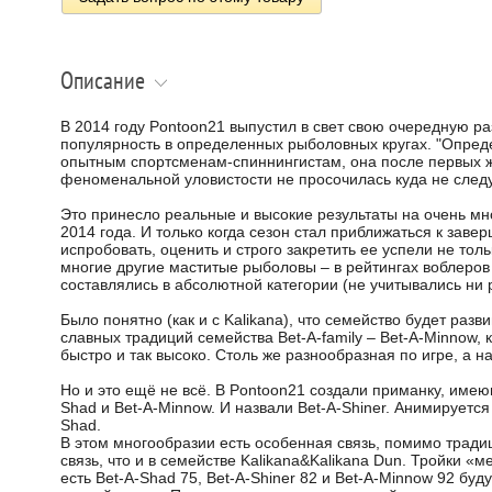
Описание
В 2014 году Pontoon21 выпустил в свет свою очередную р
популярность в определенных рыболовных кругах. "Определ
опытным спортсменам-спиннингистам, она после первых 
феноменальной уловистости не просочилась куда не следуе
Это принесло реальные и высокие результаты на очень мно
2014 года. И только когда сезон стал приближаться к завер
испробовать, оценить и строго закретить ее успели не то
многие другие маститые рыболовы – в рейтингах воблеров 
составлялись в абсолютной категории (не учитывались ни 
Было понятно (как и с Kalikana), что семейство будет раз
славных традиций семейства Bet-A-family – Bet-A-Minnow, 
быстро и так высоко. Столь же разнообразная по игре, а 
Но и это ещё не всё. В Pontoon21 создали приманку, име
Shad и Bet-A-Minnow. И назвали Bet-A-Shiner. Анимируетс
Shad.
В этом многообразии есть особенная связь, помимо трад
связь, что и в семействе Kalikana&Kalikana Dun. Тройки 
есть Bet-A-Shad 75, Bet-A-Shiner 82 и Bet-A-Minnow 92 б