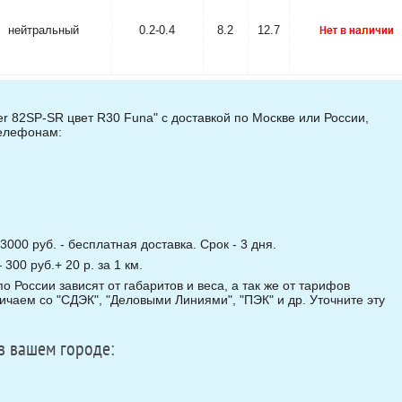
нейтральный
0.2-0.4
8.2
12.7
 82SP-SR цвет R30 Funa" с доставкой по Москве или России,
телефонам:
3000 руб. - бесплатная доставка. Срок - 3 дня.
00 руб.+ 20 р. за 1 км.
о России зависят от габаритов и веса, а так же от тарифов
чаем со "СДЭК", "Деловыми Линиями", "ПЭК" и др. Уточните эту
в вашем городе: