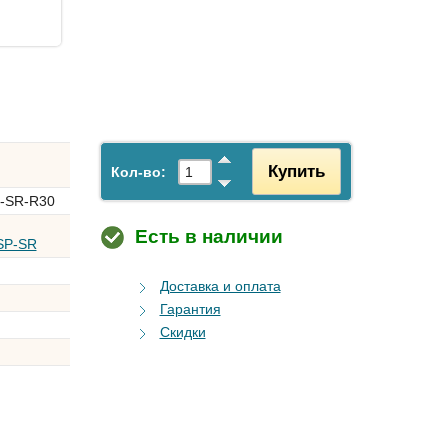
Купить
.
Кол-во:
-SR-R30
Есть в наличии
2SP-SR
Доставка и оплата
Гарантия
Скидки