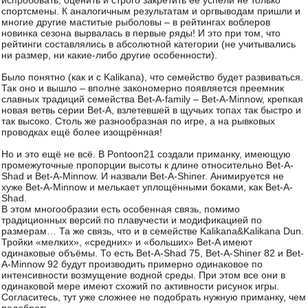
испробовать, оценить и строго закретить ее успели не только
спортсмены. К аналогичным результатам и оргвыводам пришли и
многие другие маститые рыболовы – в рейтингах воблеров
новинка сезона вырвалась в первые ряды! И это при том, что
рейтинги составлялись в абсолютной категории (не учитывались
ни размер, ни какие-либо другие особенности).
Было понятно (как и с Kalikana), что семейство будет развиваться.
Так оно и вышло – вполне закономерно появляется преемник
славных традиций семейства Bet-A-family – Bet-A-Minnow, крепкая
новая ветвь серии Bet-A, взлетевшей в щучьих топах так быстро и
так высоко. Столь же разнообразная по игре, а на рывковых
проводках ещё более изощрённая!
Но и это ещё не всё. В Pontoon21 создали приманку, имеющую
промежуточные пропорции высоты к длине относительно Bet-A-
Shad и Bet-A-Minnow. И назвали Bet-A-Shiner. Анимируется не
хуже Bet-A-Minnow и мелькает уплощёнными боками, как Bet-A-
Shad.
В этом многообразии есть особенная связь, помимо
традиционных версий по плавучести и модификацией по
размерам… Та же связь, что и в семействе Kalikana&Kalikana Dun.
Тройки «мелких», «средних» и «больших» Bet-A имеют
одинаковые объёмы. То есть Bet-A-Shad 75, Bet-A-Shiner 82 и Bet-
A-Minnow 92 будут производить примерно одинаковое по
интенсивности возмущение водной среды. При этом все они в
одинаковой мере имеют схожий по активности рисунок игры.
Согласитесь, тут уже сложнее не подобрать нужную приманку, чем