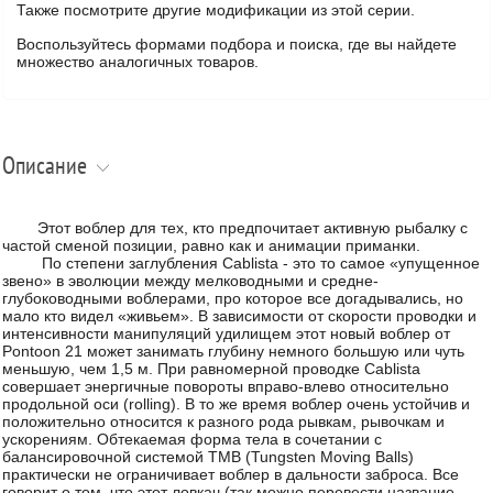
Также посмотрите другие модификации из этой серии.
Воспользуйтесь формами подбора и поиска, где вы найдете
множество аналогичных товаров.
Описание
Этот воблер для тех, кто предпочитает активную рыбалку с
частой сменой позиции, равно как и анимации приманки.
По степени заглубления Cablista - это то самое «упущенное
звено» в эволюции между мелководными и средне-
глубоководными воблерами, про которое все догадывались, но
мало кто видел «живьем». В зависимости от скорости проводки и
интенсивности манипуляций удилищем этот новый воблер от
Pontoon 21 может занимать глубину немного большую или чуть
меньшую, чем 1,5 м. При равномерной проводке Cablista
совершает энергичные повороты вправо-влево относительно
продольной оси (rolling). В то же время воблер очень устойчив и
положительно относится к разного рода рывкам, рывочкам и
ускорениям. Обтекаемая форма тела в сочетании с
балансировочной системой ТМВ (Tungsten Moving Balls)
практически не ограничивает воблер в дальности заброса. Все
говорит о том, что этот ловкач (так можно перевести название