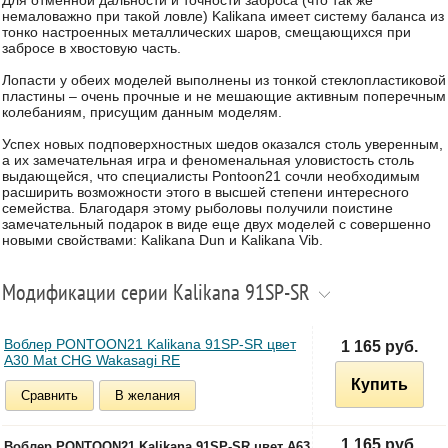
немаловажно при такой ловле) Kalikana имеет систему баланса из
тонко настроенных металлических шаров, смещающихся при
забросе в хвостовую часть.
Лопасти у обеих моделей выполнены из тонкой стеклопластиковой
пластины – очень прочные и не мешающие активным поперечным
колебаниям, присущим данным моделям.
Успех новых подповерхностных шедов оказался столь уверенным,
а их замечательная игра и феноменальная уловистость столь
выдающейся, что cпециалисты Рontoon21 сочли необходимым
расширить возможности этого в высшей степени интересного
семейства. Благодаря этому рыболовы получили поистине
замечательный подарок в виде еще двух моделей с совершенно
новыми свойствами: Kalikana Dun и Kalikana Vib.
Модификации серии Kalikana 91SP-SR
Воблер PONTOON21 Kalikana 91SP-SR цвет
1 165 руб.
A30 Mat CHG Wakasagi RE
Купить
Сравнить
В желания
1 165 руб.
Воблер PONTOON21 Kalikana 91SP-SR цвет A63