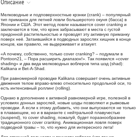
Описание
Мелководные и подповерхностные крэнки (crank) – популярный
тип приманок для летней ловли большеротого окуня (басса) в
Японии и США. Этот метод ловли называется cover cranking и
заключается в том, что крэнк забрасывают в места с густой
придонной растительностью и проводят эту активную приманку
поверх неё. Затаившийся в подводных зарослях хищник в конце
концов, как правило, не выдерживает и атакует.
«А почему, собственно, только cover cranking? – подумали в
Pontoon21, – Пора расширить диапазон!». Так появился «cover
shading» и два вида мелководных воблеров типа шэд (shad):
Kalikana и Bet-A-Shad.
При равномерной проводке Kalikana совершает очень активные
движения телом вправо-влево относительно продольной оси, то
есть интенсивный роллинг (rolling).
Однако в дополнение к активной равномерной игре, полезной в
условиях донных зарослей, новые шэды позволяют и рывковые
проводки. А если к этому добавить, что они выпускаются не только
в плавающем, но и в варианте с нейтральной плавучестью
(suspend), то cover shading, пожалуй, будет поразнообразнее
традиционного cover cranking. Анимационная ловля поверх
подводной травы – то, что нужно для интересного лета!
Для отменной дальности и точности заброса (что так же