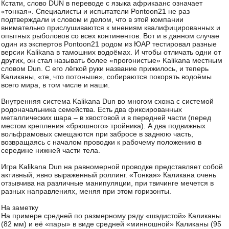
Кстати, слово DUN в переводе с языка африкаанс означает
«тонкая». Специалисты и испытатели Pontoon21 не раз
подтверждали и словом и делом, что в этой компании
внимательно прислушиваются к мнениям квалифицированных и
опытных рыболовов со всех континентов. Вот и в данном случае
один из экспертов Pontoon21 родом из ЮАР тестировал разные
версии Kalikana в тамошних водоёмах. И чтобы отличать одни от
других, он стал называть более «прогонистые» Kalikana местным
словом Dun. С его лёгкой руки название прижилось, и теперь
Каликаны, «те, что потоньше», собираются покорять водоёмы
всего мира, в том числе и наши.
Внутренняя система Kalikana Dun во многом схожа с системой
родоначальника семейства. Есть два фиксированных
металлических шара – в хвостовой и в передней части (перед
местом крепления «брюшного» тройника). А два подвижных
вольфрамовых смещаются при забросе в заднюю часть,
возвращаясь с началом проводки к рабочему положению в
середине нижней части тела.
Игра Kalikana Dun на равномерной проводке представляет собой
активный, явно выраженный роллинг. «Тонкая» Каликана очень
отзывчива на различные манипуляции, при твичинге мечется в
разных направлениях, меняя при этом горизонты.
На заметку
На примере средней по размерному ряду «шэдистой» Каликаны
(82 мм) и её «пары» в виде средней «минношной» Каликаны (95