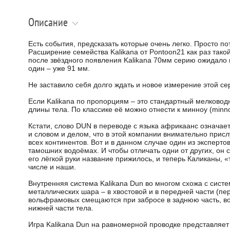
Описание
Есть события, предсказать которые очень легко. Просто 
Расширение семейства Kalikana от Pontoon21 как раз такой
после звёздного появления Kalikana 70мм серию ожидало
один – уже 91 мм.
Не заставило себя долго ждать и новое измерение этой сер
Если Kalikana по пропорциям – это стандартный мелководн
длины тела. По классике её можно отнести к минноу (minn
Кстати, слово DUN в переводе с языка африкаанс означае
и словом и делом, что в этой компании внимательно при
всех континентов. Вот и в данном случае один из эксперт
тамошних водоёмах. И чтобы отличать одни от других, он 
его лёгкой руки название прижилось, и теперь Каликаны, «
числе и наши.
Внутренняя система Kalikana Dun во многом схожа с сист
металлических шара – в хвостовой и в передней части (п
вольфрамовых смещаются при забросе в заднюю часть, в
нижней части тела.
Игра Kalikana Dun на равномерной проводке представляет