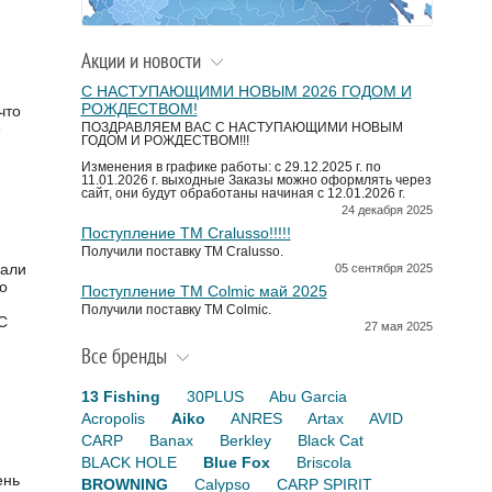
Акции и новости
С НАСТУПАЮЩИМИ НОВЫМ 2026 ГОДОМ И
РОЖДЕСТВОМ!
что
ё
ПОЗДРАВЛЯЕМ ВАС С НАСТУПАЮЩИМИ НОВЫМ
ГОДОМ И РОЖДЕСТВОМ!!!
Изменения в графике работы: с 29.12.2025 г. по
11.01.2026 г. выходные Заказы можно оформлять через
сайт, они будут обработаны начиная с 12.01.2026 г.
24 декабря 2025
Поступление TM Cralusso!!!!!
Получили поставку ТМ Cralusso.
дали
05 сентября 2025
о
Поступление TM Colmic май 2025
Получили поставку ТМ Colmic.
С
27 мая 2025
м
Все бренды
13 Fishing
30PLUS
Abu Garcia
Acropolis
Aiko
ANRES
Artax
AVID
CARP
Banax
Berkley
Black Cat
BLACK HOLE
Blue Fox
Briscola
ень
BROWNING
Calypso
CARP SPIRIT