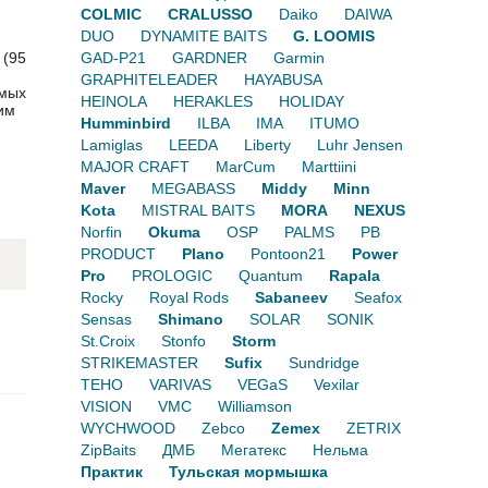
COLMIC
CRALUSSO
Daiko
DAIWA
DUO
DYNAMITE BAITS
G. LOOMIS
 (95
GAD-P21
GARDNER
Garmin
GRAPHITELEADER
HAYABUSA
имых
HEINOLA
HERAKLES
HOLIDAY
им
Humminbird
ILBA
IMA
ITUMO
Lamiglas
LEEDA
Liberty
Luhr Jensen
MAJOR CRAFT
MarCum
Marttiini
Maver
MEGABASS
Middy
Minn
Kota
MISTRAL BAITS
MORA
NEXUS
Norfin
Okuma
OSP
PALMS
PB
PRODUCT
Plano
Pontoon21
Power
Pro
PROLOGIC
Quantum
Rapala
Rocky
Royal Rods
Sabaneev
Seafox
Sensas
Shimano
SOLAR
SONIK
St.Croix
Stonfo
Storm
STRIKEMASTER
Sufix
Sundridge
TEHO
VARIVAS
VEGaS
Vexilar
VISION
VMC
Williamson
WYCHWOOD
Zebco
Zemex
ZETRIX
ZipBaits
ДМБ
Мегатекс
Нельма
Практик
Тульская мормышка