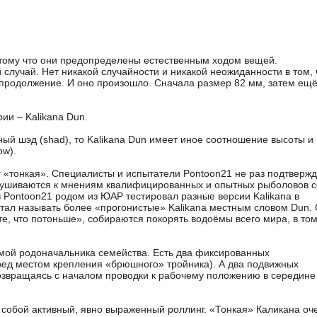
потому что они предопределены естественным ходом вещей.
 случай. Нет никакой случайности и никакой неожиданности в том, 
 продолжение. И оно произошло. Сначала размер 82 мм, затем ещ
ии – Kalikana Dun.
ый шэд (shad), то Kalikana Dun имеет иное соотношение высоты и
ow).
т «тонкая». Специалисты и испытатели Pontoon21 не раз подтверж
слушиваются к мнениям квалифицированных и опытных рыболовов с
ов Pontoon21 родом из ЮАР тестировал разные версии Kalikana в
стал называть более «прогонистые» Kalikana местным словом Dun. 
те, что потоньше», собираются покорять водоёмы всего мира, в то
емой родоначальника семейства. Есть два фиксированных
еред местом крепления «брюшного» тройника). А два подвижных
озвращаясь с началом проводки к рабочему положению в середине
 собой активный, явно выраженный роллинг. «Тонкая» Каликана оч