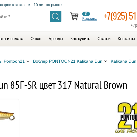
оваров в каталоге. 10 лет на рынке
+7(925) 5
0
Корзина
+7(
вка и оплата
О нас
Бренды
Как купить
Статьи
Контакты
ы Pontoon21
Воблер PONTOON21 Kalikana Dun
Kalikana Dun
n 85F-SR цвет 317 Natural Brown