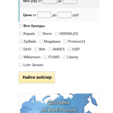
Вес (гр)
от
до
Цена
от
до
руб.
Все бренды
Rapala
Storm
HERAKLES
ZipBaits
Megabass
Pontoon21
DUO
IMA
ANRES
OSP
Williamson
ITUMO
Liberty
Luhr Jensen
Найти воблер
Доставка
по всей России