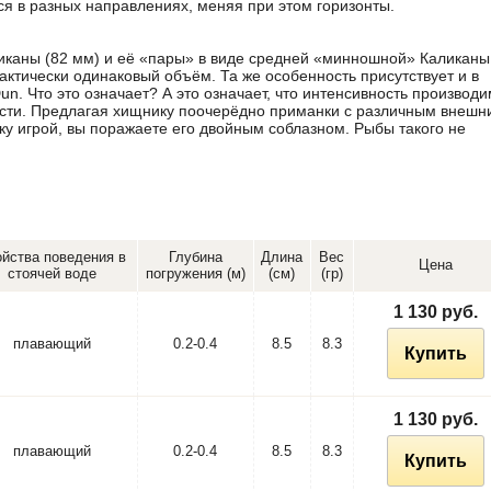
ся в разных направлениях, меняя при этом горизонты.
каны (82 мм) и её «пары» в виде средней «минношной» Каликаны
актически одинаковый объём. Та же особенность присутствует и в
Dun. Что это означает? А это означает, что интенсивность производ
ности. Предлагая хищнику поочерёдно приманки с различным внешн
ку игрой, вы поражаете его двойным соблазном. Рыбы такого не
йства поведения в
Глубина
Длина
Вес
Цена
стоячей воде
погружения (м)
(см)
(гр)
1 130 руб.
плавающий
0.2-0.4
8.5
8.3
Купить
1 130 руб.
плавающий
0.2-0.4
8.5
8.3
Купить