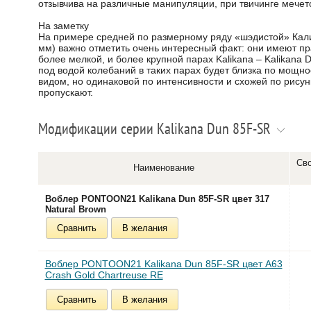
отзывчива на различные манипуляции, при твичинге мечет
На заметку
На примере средней по размерному ряду «шэдистой» Кали
мм) важно отметить очень интересный факт: они имеют пр
более мелкой, и более крупной парах Kalikana – Kalikana 
под водой колебаний в таких парах будет близка по мощ
видом, но одинаковой по интенсивности и схожей по рисун
пропускают.
Модификации серии Kalikana Dun 85F-SR
Сво
Наименование
Воблер PONTOON21 Kalikana Dun 85F-SR цвет 317
Natural Brown
Сравнить
В желания
Воблер PONTOON21 Kalikana Dun 85F-SR цвет A63
Crash Gold Chartreuse RE
Сравнить
В желания