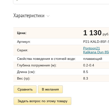
Характеристики
1 130
Цена:
руб
Артикул:
P21-KALD-85F-
Pontoon21
Серия:
Kalikana Dun 8
Свойства поведения в стоячей воде:
плавающий
Глубина погружения (м):
0.2-0.4
Длина (см):
8.5
Вес (гр):
8.3
Сравнить
В желания
Задать вопрос по этому товару