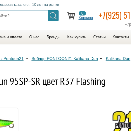
оваров в каталоге. 10 лет на рынке
+7(925) 5
0
Корзина
+7(
вка и оплата
О нас
Бренды
Как купить
Статьи
Контакты
ы Pontoon21
Воблер PONTOON21 Kalikana Dun
Kalikana Dun
n 95SP-SR цвет R37 Flashing