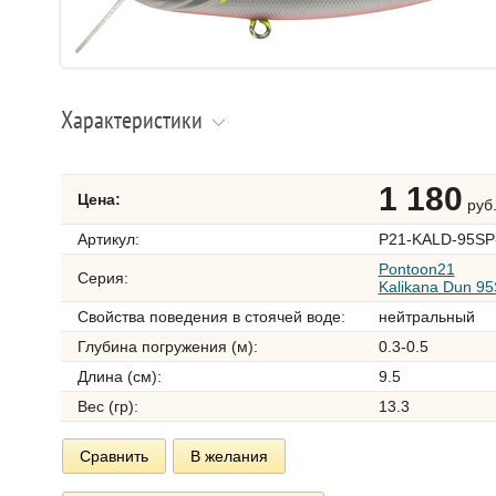
Характеристики
1 180
Цена:
руб
Артикул:
P21-KALD-95SP
Pontoon21
Серия:
Kalikana Dun 9
Свойства поведения в стоячей воде:
нейтральный
Глубина погружения (м):
0.3-0.5
Длина (см):
9.5
Вес (гр):
13.3
Сравнить
В желания