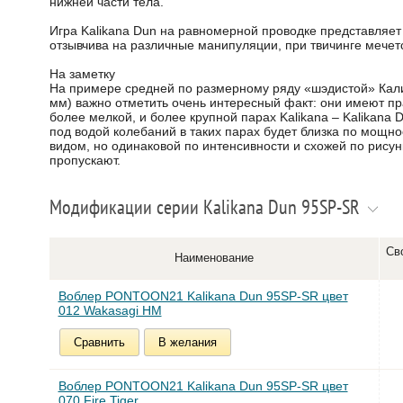
нижней части тела.
Игра Kalikana Dun на равномерной проводке представляет
отзывчива на различные манипуляции, при твичинге мечет
На заметку
На примере средней по размерному ряду «шэдистой» Кали
мм) важно отметить очень интересный факт: они имеют пр
более мелкой, и более крупной парах Kalikana – Kalikana 
под водой колебаний в таких парах будет близка по мощ
видом, но одинаковой по интенсивности и схожей по рисун
пропускают.
Модификации серии Kalikana Dun 95SP-SR
Св
Наименование
Воблер PONTOON21 Kalikana Dun 95SP-SR цвет
012 Wakasagi HM
Сравнить
В желания
Воблер PONTOON21 Kalikana Dun 95SP-SR цвет
070 Fire Tiger