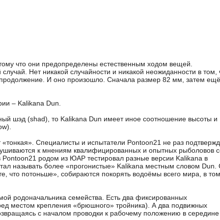
потому что они предопределены естественным ходом вещей.
 случай. Нет никакой случайности и никакой неожиданности в том, 
 продолжение. И оно произошло. Сначала размер 82 мм, затем ещ
ии – Kalikana Dun.
ый шэд (shad), то Kalikana Dun имеет иное соотношение высоты и
ow).
т «тонкая». Специалисты и испытатели Pontoon21 не раз подтверж
слушиваются к мнениям квалифицированных и опытных рыболовов с
ов Pontoon21 родом из ЮАР тестировал разные версии Kalikana в
стал называть более «прогонистые» Kalikana местным словом Dun. 
те, что потоньше», собираются покорять водоёмы всего мира, в то
емой родоначальника семейства. Есть два фиксированных
еред местом крепления «брюшного» тройника). А два подвижных
озвращаясь с началом проводки к рабочему положению в середине