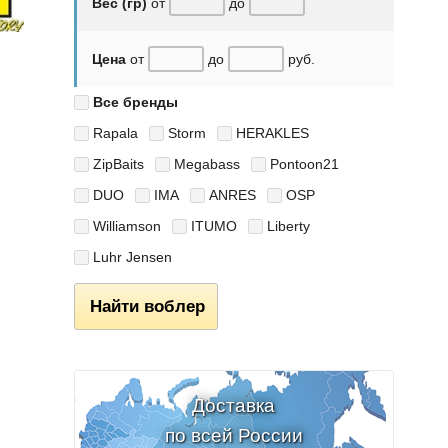
Вес (гр)
от
до
Цена
от
до
руб.
Все бренды
Rapala
Storm
HERAKLES
ZipBaits
Megabass
Pontoon21
DUO
IMA
ANRES
OSP
Williamson
ITUMO
Liberty
Luhr Jensen
Найти воблер
Доставка
по всей России