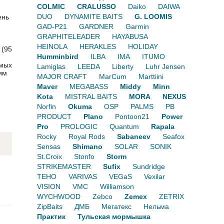
COLMIC
CRALUSSO
Daiko
DAIWA
DUO
DYNAMITE BAITS
G. LOOMIS
ень
GAD-P21
GARDNER
Garmin
GRAPHITELEADER
HAYABUSA
HEINOLA
HERAKLES
HOLIDAY
 (95
Humminbird
ILBA
IMA
ITUMO
имых
Lamiglas
LEEDA
Liberty
Luhr Jensen
им
MAJOR CRAFT
MarCum
Marttiini
Maver
MEGABASS
Middy
Minn
Kota
MISTRAL BAITS
MORA
NEXUS
Norfin
Okuma
OSP
PALMS
PB
PRODUCT
Plano
Pontoon21
Power
Pro
PROLOGIC
Quantum
Rapala
Rocky
Royal Rods
Sabaneev
Seafox
Sensas
Shimano
SOLAR
SONIK
St.Croix
Stonfo
Storm
STRIKEMASTER
Sufix
Sundridge
TEHO
VARIVAS
VEGaS
Vexilar
VISION
VMC
Williamson
WYCHWOOD
Zebco
Zemex
ZETRIX
ZipBaits
ДМБ
Мегатекс
Нельма
Практик
Тульская мормышка