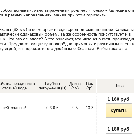
 собой активный, явно выраженный роллинг. «Тонкая» Каликана оч
ся в разных направлениях, меняя при этом горизонты.
каны (82 мм) и её «пары» в виде средней «минношной» Каликаны
актически одинаковый объём. Та же особенность присутствует и в
Dun. Что это означает? А это означает, что интенсивность производ
ности. Предлагая хищнику поочерёдно приманки с различным внешн
ку игрой, вы поражаете его двойным соблазном. Рыбы такого не
ойства поведения в
Глубина
Длина
Вес
Цена
стоячей воде
погружения (м)
(см)
(гр)
1 180 руб.
нейтральный
0.3-0.5
9.5
13.3
Купить
1 180 руб.