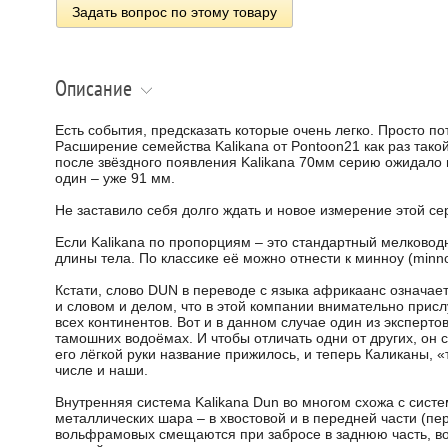
Задать вопрос по этому товару
Описание
Есть события, предсказать которые очень легко. Просто 
Расширение семейства Kalikana от Pontoon21 как раз такой
после звёздного появления Kalikana 70мм серию ожидало
один – уже 91 мм.
Не заставило себя долго ждать и новое измерение этой сер
Если Kalikana по пропорциям – это стандартный мелководн
длины тела. По классике её можно отнести к минноу (minn
Кстати, слово DUN в переводе с языка африкаанс означае
и словом и делом, что в этой компании внимательно при
всех континентов. Вот и в данном случае один из эксперт
тамошних водоёмах. И чтобы отличать одни от других, он 
его лёгкой руки название прижилось, и теперь Каликаны, «
числе и наши.
Внутренняя система Kalikana Dun во многом схожа с сист
металлических шара – в хвостовой и в передней части (п
вольфрамовых смещаются при забросе в заднюю часть, в