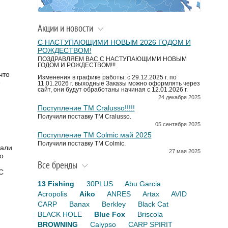
Акции и новости
С НАСТУПАЮЩИМИ НОВЫМ 2026 ГОДОМ И
РОЖДЕСТВОМ!
ПОЗДРАВЛЯЕМ ВАС С НАСТУПАЮЩИМИ НОВЫМ
ГОДОМ И РОЖДЕСТВОМ!!!
что
Изменения в графике работы: с 29.12.2025 г. по
ё
11.01.2026 г. выходные Заказы можно оформлять через
сайт, они будут обработаны начиная с 12.01.2026 г.
24 декабря 2025
Поступление TM Cralusso!!!!!
Получили поставку ТМ Cralusso.
05 сентября 2025
Поступление TM Colmic май 2025
Получили поставку ТМ Colmic.
дали
27 мая 2025
о
Все бренды
С
м
13 Fishing
30PLUS
Abu Garcia
Acropolis
Aiko
ANRES
Artax
AVID
CARP
Banax
Berkley
Black Cat
BLACK HOLE
Blue Fox
Briscola
BROWNING
Calypso
CARP SPIRIT