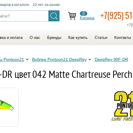
оваров в каталоге. 10 лет на рынке
+7(925) 5
0
Корзина
+7(
вка и оплата
О нас
Бренды
Как купить
Статьи
Контакты
ы Pontoon21
Воблер Pontoon21 DeepRey
DeepRey 90F-DR
DR цвет 042 Matte Chartreuse Perch