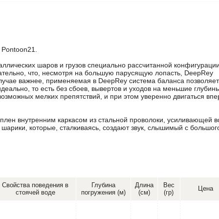
 Pontoon21.
аллических шаров и грузов специально рассчитанной конфигурации
ательно, что, несмотря на большую парусящую лопасть, DeepRеy
случае важнее, применяемая в DeepRеy система баланса позволяет
деально, то есть без сбоев, вывертов и уходов на меньшие глубины
возможных мелких препятствий, и при этом уверенно двигаться впе
еплен внутренним каркасом из стальной проволоки, усиливающей в
 шарики, которые, сталкиваясь, создают звук, слышимый с большог
Свойства поведения в
Глубина
Длина
Вес
Цена
стоячей воде
погружения (м)
(см)
(гр)