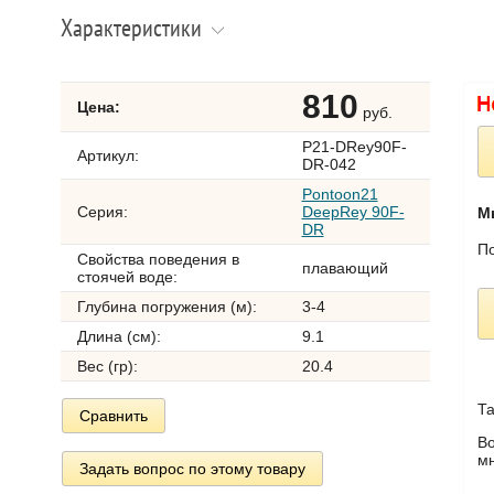
Характеристики
810
Цена:
руб.
P21-DRey90F-
Артикул:
DR-042
Pontoon21
Серия:
DeepRey 90F-
М
DR
По
Свойства поведения в
плавающий
стоячей воде:
Глубина погружения (м):
3-4
Длина (см):
9.1
Вес (гр):
20.4
Та
Сравнить
Во
мн
Задать вопрос по этому товару