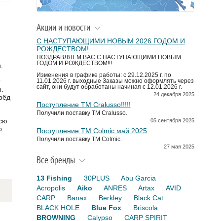
Акции и новости
С НАСТУПАЮЩИМИ НОВЫМ 2026 ГОДОМ И
РОЖДЕСТВОМ!
ПОЗДРАВЛЯЕМ ВАС С НАСТУПАЮЩИМИ НОВЫМ
ГОДОМ И РОЖДЕСТВОМ!!!
.
Изменения в графике работы: с 29.12.2025 г. по
11.01.2026 г. выходные Заказы можно оформлять через
сайт, они будут обработаны начиная с 12.01.2026 г.
.
24 декабря 2025
рёд
Поступление TM Cralusso!!!!!
Получили поставку ТМ Cralusso.
сю
05 сентября 2025
о
Поступление TM Colmic май 2025
Получили поставку ТМ Colmic.
27 мая 2025
Все бренды
13 Fishing
30PLUS
Abu Garcia
Acropolis
Aiko
ANRES
Artax
AVID
CARP
Banax
Berkley
Black Cat
BLACK HOLE
Blue Fox
Briscola
BROWNING
Calypso
CARP SPIRIT