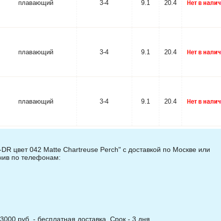
плавающий
3-4
9.1
20.4
плавающий
3-4
9.1
20.4
плавающий
3-4
9.1
20.4
R цвет 042 Matte Chartreuse Perch" с доставкой по Москве или
онив по телефонам:
3000 руб. - бесплатная доставка. Срок - 3 дня.