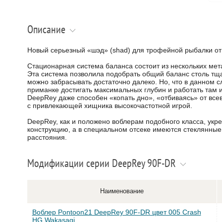
Описание
Новый серьезный «шэд» (shad) для трофейной рыбалки от
Стационарная система баланса состоит из нескольких мет
Эта система позволила подобрать общий баланс столь тщ
можно забрасывать достаточно далеко. Но, что в данном 
приманке достигать максимальных глубин и работать там и
DeepRеy даже способен «копать дно», «отбиваясь» от все
с привлекающей хищника высокочастотной игрой.
DeepRey, как и положено воблерам подобного класса, укр
конструкцию, а в специальном отсеке имеются стеклянные
расстояния.
Модификации серии DeepRey 90F-DR
Наименование
Воблер Pontoon21 DeepRey 90F-DR цвет 005 Crash
HG Wakasagi