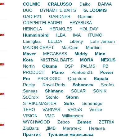
COLMIC
CRALUSSO
Daiko
DAIWA
DUO
DYNAMITE BAITS
G. LOOMIS
GAD-P21
GARDNER
Garmin
GRAPHITELEADER
HAYABUSA
HEINOLA
HERAKLES
HOLIDAY
Humminbird
ILBA
IMA
ITUMO
Lamiglas
LEEDA
Liberty
Luhr Jensen
MAJOR CRAFT
MarCum
Marttiini
Maver
MEGABASS
Middy
Minn
Kota
MISTRAL BAITS
MORA
NEXUS
Norfin
Okuma
OSP
PALMS
PB
PRODUCT
Plano
Pontoon21
Power
Pro
PROLOGIC
Quantum
Rapala
Rocky
Royal Rods
Sabaneev
Seafox
Sensas
Shimano
SOLAR
SONIK
St.Croix
Stonfo
Storm
STRIKEMASTER
Sufix
Sundridge
TEHO
VARIVAS
VEGaS
Vexilar
VISION
VMC
Williamson
WYCHWOOD
Zebco
Zemex
ZETRIX
ZipBaits
ДМБ
Мегатекс
Нельма
Практик
Тульская мормышка