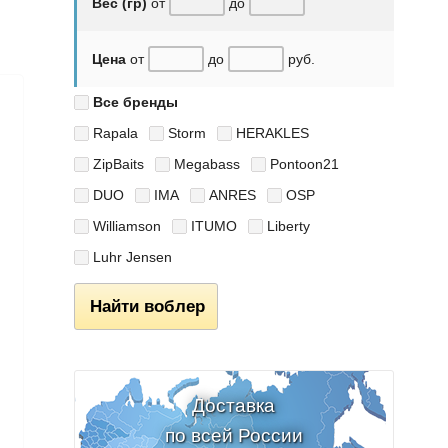
Вес (гр)
от
до
Цена
от
до
руб.
Все бренды
Rapala
Storm
HERAKLES
ZipBaits
Megabass
Pontoon21
DUO
IMA
ANRES
OSP
Williamson
ITUMO
Liberty
Luhr Jensen
Найти воблер
Доставка
по всей России