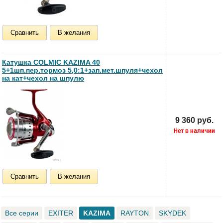
Сравнить
В желания
Катушка COLMIC KAZIMA 40
5+1шп.пер.тормоз 5,0:1+зап.мет.шпуля+чехол
на кат+чехол на шпулю
9 360 руб.
Сравнить
В желания
Все серии
EXITER
KAZIMA
RAYTON
SKYDEK