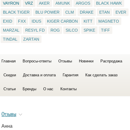
VAYRON
VRZ
AKER
AMUNK
ARGOS
BLACK HAWK
BLACK TIGER
BLU POWER
CLM
DRAKE
ETAN
EVER
EXID
FXX
IDUS
KIGER CARBON
KITT
MAGNETO
MARZAL
RESYL FD
ROG
SILCO
SPIKE
TIFF
TINDAL
ZARTAN
Главная
Вопросы-ответы
Отзывы
Новинки
Распродажа
Скидки
Доставка и оплата
Гарантия
Как сделать заказ
Статьи
Бренды
О нас
Контакты
Отзывы
Анна