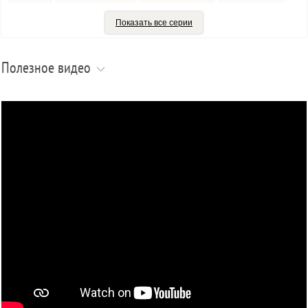
ARTAX 1800
ARTAX 700
ARTAX BETA
ARTAX FEDRA
Показать все серии
COLMIC BRIVEL
DEXTER MATCH
EMBLEMA
FANNY MATCH
FARGO
HIRLIN
HUMBER
JEKILL
Полезное видео
KIRA-M1
LAREO
MAKAR
MAKAR F1
MYSIA MATCH
NITRUS
POLAR MATCH
PRO ENERGY
RACE 20
REAL SUPERIOR CLASS
SALEX
SPIDER MATCH
TAIRON
TANGO PRO
VICTORY PRO
WIND BLADE