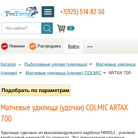
+7(925) 514-82-50
0
Новинки
Распродажа
Войти
Каталог
→
Рыболовные удочки (удилища)
Матчевые удилища
(удочки)
Матчевые удилища (удочки) COLMIC
ARTAX 700
Подобрать по параметрам
Матчевые удилища (удочки) COLMIC ARTAX
700
Удилище сделано из высокомодульного карбона HM55J , усилено
карбоновой намоткой по спирали. Это трехчастное удилище