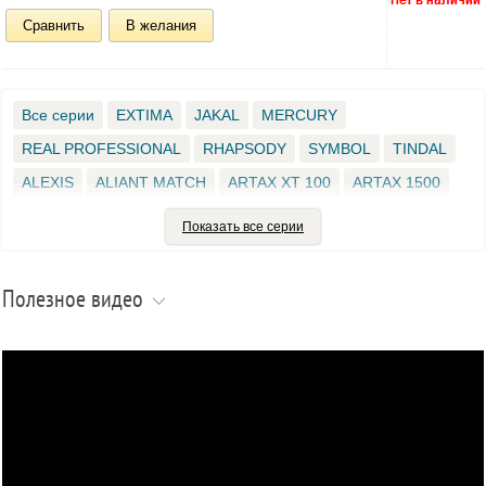
Сравнить
В желания
Все серии
EXTIMA
JAKAL
MERCURY
REAL PROFESSIONAL
RHAPSODY
SYMBOL
TINDAL
ALEXIS
ALIANT MATCH
ARTAX ХT 100
ARTAX 1500
ARTAX 1800
ARTAX 700
ARTAX BETA
ARTAX FEDRA
Показать все серии
COLMIC BRIVEL
DEXTER MATCH
EMBLEMA
FANNY MATCH
FARGO
HIRLIN
HUMBER
JEKILL
Полезное видео
KIRA-M1
LAREO
MAKAR
MAKAR F1
MYSIA MATCH
NITRUS
POLAR MATCH
PRO ENERGY
RACE 20
REAL SUPERIOR CLASS
SALEX
SPIDER MATCH
TAIRON
TANGO PRO
VICTORY PRO
WIND BLADE