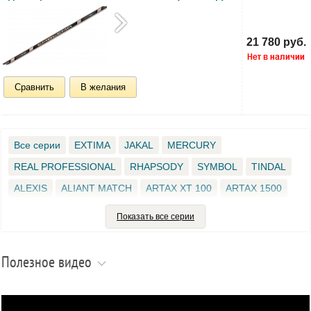
21 780 руб.
Сравнить
В желания
Все серии
EXTIMA
JAKAL
MERCURY
REAL PROFESSIONAL
RHAPSODY
SYMBOL
TINDAL
ALEXIS
ALIANT MATCH
ARTAX ХT 100
ARTAX 1500
ARTAX 1800
ARTAX 700
ARTAX BETA
ARTAX FEDRA
Показать все серии
COLMIC BRIVEL
DEXTER MATCH
EMBLEMA
FANNY MATCH
FARGO
HIRLIN
HUMBER
JEKILL
Полезное видео
KIRA-M1
LAREO
MAKAR
MAKAR F1
MYSIA MATCH
NITRUS
POLAR MATCH
PRO ENERGY
RACE 20