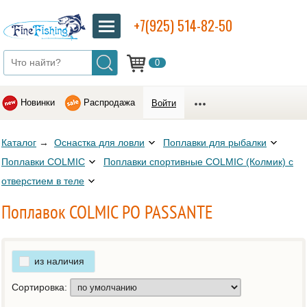
+7(925) 514-82-50
0
Новинки
Распродажа
Войти
Каталог
→
Оснастка для ловли
Поплавки для рыбалки
Поплавки COLMIC
Поплавки спортивные COLMIC (Колмик) с
отверстием в теле
Поплавок COLMIC PO PASSANTE
из наличия
Сортировка: