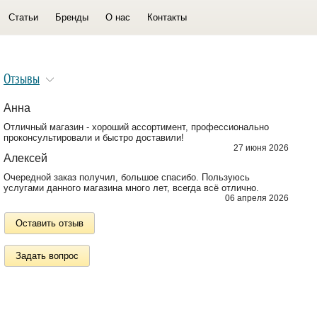
Статьи
Бренды
О нас
Контакты
Отзывы
Анна
Отличный магазин - хороший ассортимент, профессионально
проконсультировали и быстро доставили!
27 июня 2026
Алексей
Очередной заказ получил, большое спасибо. Пользуюсь
услугами данного магазина много лет, всегда всё отлично.
06 апреля 2026
Оставить отзыв
Задать вопрос