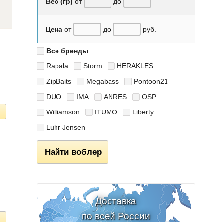
Вес (гр)
от
до
Цена
от
до
руб.
Все бренды
Rapala
Storm
HERAKLES
ZipBaits
Megabass
Pontoon21
DUO
IMA
ANRES
OSP
Williamson
ITUMO
Liberty
Luhr Jensen
Найти воблер
Доставка
по всей России