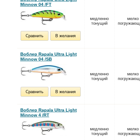
Minnow 04 /FT
медленно
мелко
тонущий
погружающ
Сравнить
В желания
Воблер Rapala Ultra Light
Minnow 04 /SB
медленно
мелко
тонущий
погружающ
Сравнить
В желания
Воблер Rapala Ultra Light
Minnow 4 /RT
медленно
мелко
тонущий
погружающ