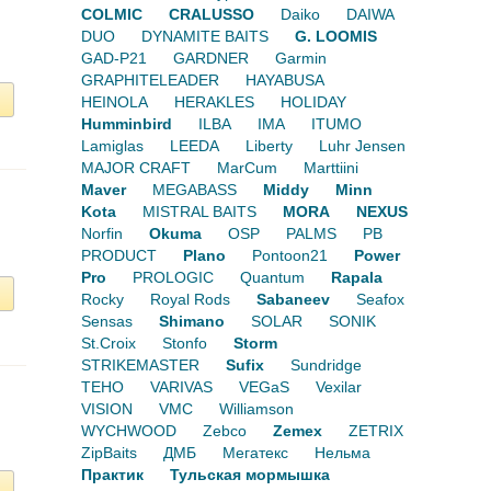
COLMIC
CRALUSSO
Daiko
DAIWA
DUO
DYNAMITE BAITS
G. LOOMIS
GAD-P21
GARDNER
Garmin
GRAPHITELEADER
HAYABUSA
HEINOLA
HERAKLES
HOLIDAY
Humminbird
ILBA
IMA
ITUMO
Lamiglas
LEEDA
Liberty
Luhr Jensen
MAJOR CRAFT
MarCum
Marttiini
Maver
MEGABASS
Middy
Minn
Kota
MISTRAL BAITS
MORA
NEXUS
Norfin
Okuma
OSP
PALMS
PB
PRODUCT
Plano
Pontoon21
Power
Pro
PROLOGIC
Quantum
Rapala
Rocky
Royal Rods
Sabaneev
Seafox
Sensas
Shimano
SOLAR
SONIK
St.Croix
Stonfo
Storm
STRIKEMASTER
Sufix
Sundridge
TEHO
VARIVAS
VEGaS
Vexilar
VISION
VMC
Williamson
WYCHWOOD
Zebco
Zemex
ZETRIX
ZipBaits
ДМБ
Мегатекс
Нельма
Практик
Тульская мормышка