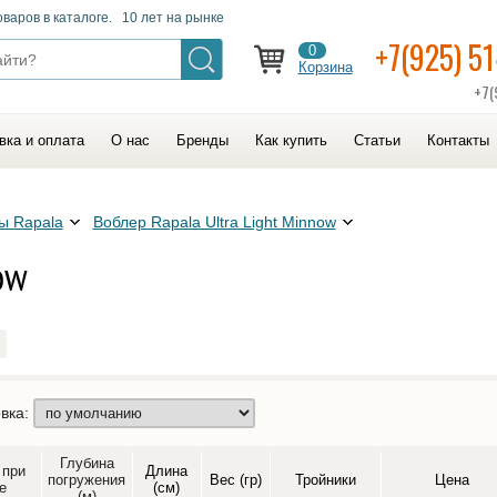
оваров в каталоге. 10 лет на рынке
+7(925) 5
0
Корзина
+7(
вка и оплата
О нас
Бренды
Как купить
Статьи
Контакты
ы Rapala
Воблер Rapala Ultra Light Minnow
ow
вка:
Глубина
 при
Длина
погружения
Вес (гр)
Тройники
Цена
е
(см)
(м)