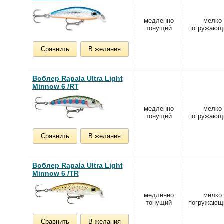
медленно
мелко
тонущий
погружающ
Сравнить
В желания
Воблер Rapala Ultra Light
Minnow 6 /RT
медленно
мелко
тонущий
погружающ
Сравнить
В желания
Воблер Rapala Ultra Light
Minnow 6 /TR
медленно
мелко
тонущий
погружающ
Сравнить
В желания