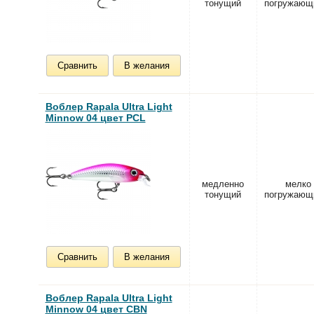
тонущий
погружающ
Сравнить
В желания
Воблер Rapala Ultra Light
Minnow 04 цвет PCL
медленно
мелко
тонущий
погружающ
Сравнить
В желания
Воблер Rapala Ultra Light
Minnow 04 цвет CBN