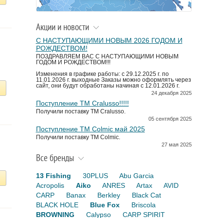
Акции и новости
С НАСТУПАЮЩИМИ НОВЫМ 2026 ГОДОМ И
РОЖДЕСТВОМ!
ПОЗДРАВЛЯЕМ ВАС С НАСТУПАЮЩИМИ НОВЫМ
ГОДОМ И РОЖДЕСТВОМ!!!
Изменения в графике работы: с 29.12.2025 г. по
11.01.2026 г. выходные Заказы можно оформлять через
сайт, они будут обработаны начиная с 12.01.2026 г.
24 декабря 2025
Поступление TM Cralusso!!!!!
Получили поставку ТМ Cralusso.
05 сентября 2025
Поступление TM Colmic май 2025
Получили поставку ТМ Colmic.
27 мая 2025
Все бренды
13 Fishing
30PLUS
Abu Garcia
Acropolis
Aiko
ANRES
Artax
AVID
CARP
Banax
Berkley
Black Cat
BLACK HOLE
Blue Fox
Briscola
BROWNING
Calypso
CARP SPIRIT