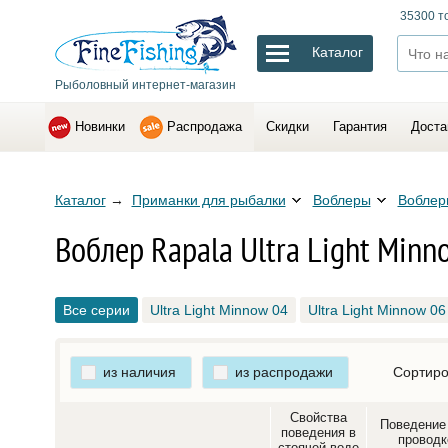
35300 т
Каталог
Рыболовный интернет-магазин
Новинки
Распродажа
Скидки
Гарантия
Доста
Каталог
→
Приманки для рыбалки
Воблеры
Воблер
Воблер Rapala Ultra Light Minn
Все серии
Ultra Light Minnow 04
Ultra Light Minnow 06
из наличия
из распродажи
Сортиро
Свойства
Поведение
поведения в
проводк
стоячей воде