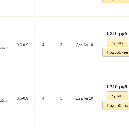
1 310 руб.
Купить
0.6-0.9
4
3
Два № 10
ийся
Подробнее
1 310 руб.
Купить
0.6-0.9
4
3
Два № 10
ийся
Подробнее