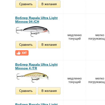
Сравнить
В желания
Воблер Rapala Ultra Light
Minnow 04 /CH
медленно
мелко
тонущий
погружающ
Сравнить
В желания
Воблер Rapala Ultra Light
Minnow 4 /TR
медленно
мелко
тонущий
погружающ
Сравнить
В желания
Воблер Rapala Ultra Light