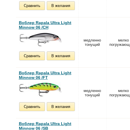
Сравнить
В желания
Воблер Rapala Ultra Light
Minnow 06 /CH
медленно
мелко
тонущий
погружающ
Сравнить
В желания
Воблер Rapala Ultra Light
Minnow 06 /FT
медленно
мелко
тонущий
погружающ
Сравнить
В желания
Воблер Rapala Ultra Light
Minnow 06 /SB