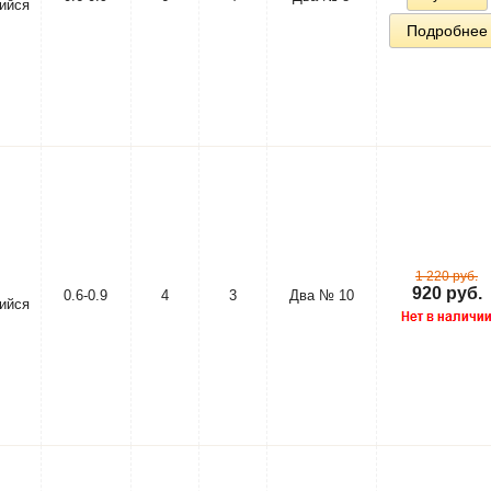
ийся
Подробнее
1 220 руб.
920 руб.
0.6-0.9
4
3
Два № 10
ийся