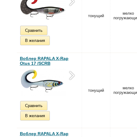
мелко
тонущий
погружающи
Сравнить
В желания
Воблер RAPALA X-Rap
Otus 17 /SCRB
мелко
тонущий
погружающи
Сравнить
В желания
Воблер RAPALA X-Rap