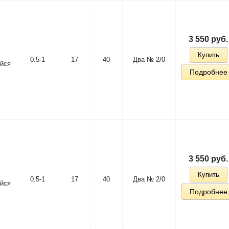
3 550 руб.
Купить
0.5-1
17
40
Два № 2/0
йся
Подробнее
3 550 руб.
Купить
0.5-1
17
40
Два № 2/0
йся
Подробнее