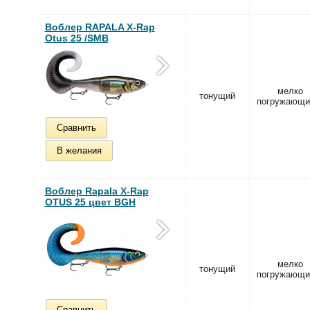
Воблер RAPALA X-Rap
Otus 25 /SMB
мелко
тонущий
погружающи
Сравнить
В желания
Воблер Rapala X-Rap
OTUS 25 цвет BGH
мелко
тонущий
погружающи
Сравнить