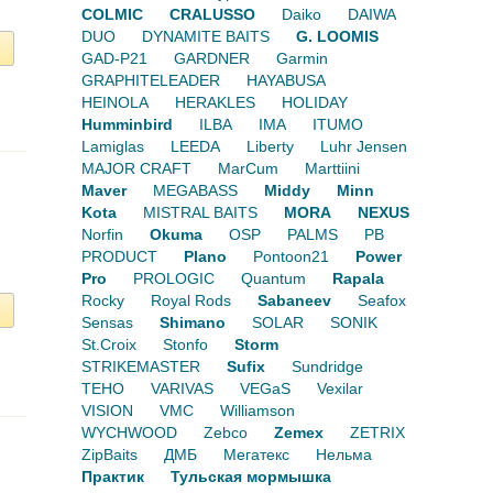
COLMIC
CRALUSSO
Daiko
DAIWA
DUO
DYNAMITE BAITS
G. LOOMIS
GAD-P21
GARDNER
Garmin
GRAPHITELEADER
HAYABUSA
HEINOLA
HERAKLES
HOLIDAY
Humminbird
ILBA
IMA
ITUMO
Lamiglas
LEEDA
Liberty
Luhr Jensen
MAJOR CRAFT
MarCum
Marttiini
Maver
MEGABASS
Middy
Minn
Kota
MISTRAL BAITS
MORA
NEXUS
Norfin
Okuma
OSP
PALMS
PB
PRODUCT
Plano
Pontoon21
Power
Pro
PROLOGIC
Quantum
Rapala
Rocky
Royal Rods
Sabaneev
Seafox
Sensas
Shimano
SOLAR
SONIK
St.Croix
Stonfo
Storm
STRIKEMASTER
Sufix
Sundridge
TEHO
VARIVAS
VEGaS
Vexilar
VISION
VMC
Williamson
WYCHWOOD
Zebco
Zemex
ZETRIX
ZipBaits
ДМБ
Мегатекс
Нельма
Практик
Тульская мормышка