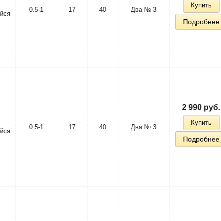
Купить
0.5-1
17
40
Два № 3
йся
Подробнее
2 990 руб.
Купить
0.5-1
17
40
Два № 3
йся
Подробнее