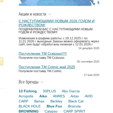
Акции и новости
С НАСТУПАЮЩИМИ НОВЫМ 2026 ГОДОМ И
РОЖДЕСТВОМ!
ПОЗДРАВЛЯЕМ ВАС С НАСТУПАЮЩИМИ НОВЫМ
ГОДОМ И РОЖДЕСТВОМ!!!
Изменения в графике работы: с 29.12.2025 г. по
11.01.2026 г. выходные Заказы можно оформлять через
сайт, они будут обработаны начиная с 12.01.2026 г.
24 декабря 2025
Поступление TM Cralusso!!!!!
Получили поставку ТМ Cralusso.
05 сентября 2025
Поступление TM Colmic май 2025
Получили поставку ТМ Colmic.
27 мая 2025
Все бренды
13 Fishing
30PLUS
Abu Garcia
Acropolis
Aiko
ANRES
Artax
AVID
CARP
Banax
Berkley
Black Cat
BLACK HOLE
Blue Fox
Briscola
BROWNING
Calypso
CARP SPIRIT