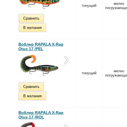
мелко
тонущий
погружающи
Сравнить
В желания
Воблер RAPALA X-Rap
Otus 17 /PEL
мелко
тонущий
погружающи
Сравнить
В желания
Воблер RAPALA X-Rap
Otus 17 /ROL