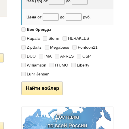
Вес (гр)
от
до
Цена
от
до
руб.
Все бренды
Rapala
Storm
HERAKLES
ZipBaits
Megabass
Pontoon21
DUO
IMA
ANRES
OSP
Williamson
ITUMO
Liberty
Luhr Jensen
Найти воблер
Доставка
по всей России