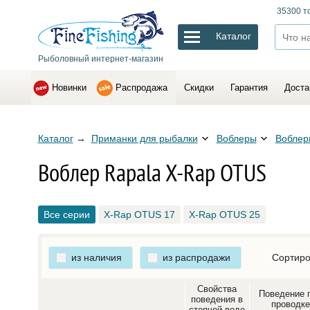
35300 т
Каталог
Рыболовный интернет-магазин
Новинки
Распродажа
Скидки
Гарантия
Доста
Каталог
→
Приманки для рыбалки
Воблеры
Воблер
Воблер Rapala X-Rap OTUS
Все серии
X-Rap OTUS 17
X-Rap OTUS 25
из наличия
из распродажи
Сортиро
Свойства
Поведение 
поведения в
проводке
стоячей воде