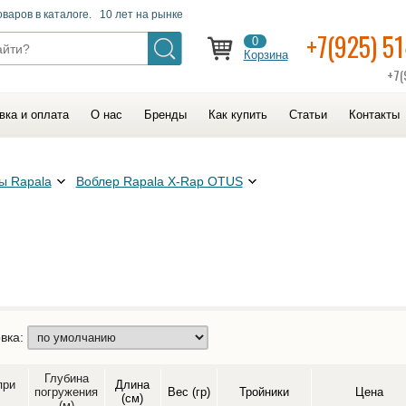
оваров в каталоге. 10 лет на рынке
+7(925) 5
0
Корзина
+7(
вка и оплата
О нас
Бренды
Как купить
Статьи
Контакты
ы Rapala
Воблер Rapala X-Rap OTUS
вка:
Глубина
при
Длина
погружения
Вес (гр)
Тройники
Цена
(см)
(м)