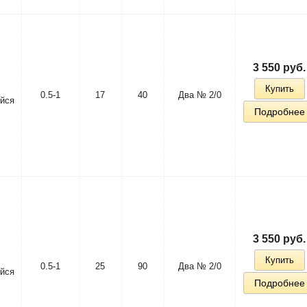
3 550 руб.
Купить
0.5-1
17
40
Два № 2/0
йся
Подробнее
3 550 руб.
Купить
0.5-1
25
90
Два № 2/0
йся
Подробнее