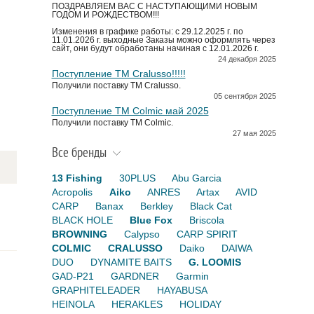
ПОЗДРАВЛЯЕМ ВАС С НАСТУПАЮЩИМИ НОВЫМ
ГОДОМ И РОЖДЕСТВОМ!!!
Изменения в графике работы: с 29.12.2025 г. по
11.01.2026 г. выходные Заказы можно оформлять через
сайт, они будут обработаны начиная с 12.01.2026 г.
24 декабря 2025
Поступление TM Cralusso!!!!!
Получили поставку ТМ Cralusso.
05 сентября 2025
Поступление TM Colmic май 2025
Получили поставку ТМ Colmic.
27 мая 2025
Все бренды
13 Fishing
30PLUS
Abu Garcia
Acropolis
Aiko
ANRES
Artax
AVID
CARP
Banax
Berkley
Black Cat
BLACK HOLE
Blue Fox
Briscola
BROWNING
Calypso
CARP SPIRIT
COLMIC
CRALUSSO
Daiko
DAIWA
DUO
DYNAMITE BAITS
G. LOOMIS
GAD-P21
GARDNER
Garmin
GRAPHITELEADER
HAYABUSA
HEINOLA
HERAKLES
HOLIDAY