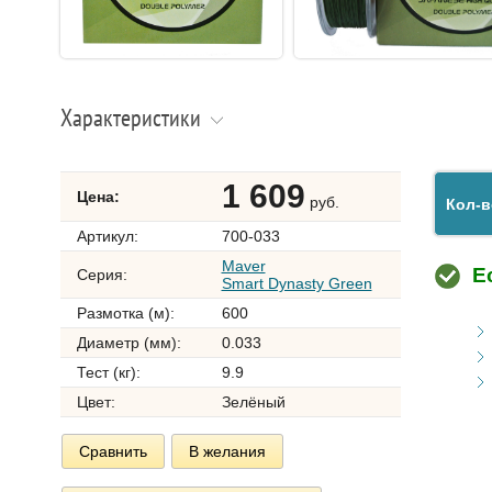
Характеристики
1 609
Цена:
руб.
Кол-в
Артикул:
700-033
Maver
Е
Серия:
Smart Dynasty Green
Размотка (м):
600
Диаметр (мм):
0.033
Тест (кг):
9.9
Цвет:
Зелёный
Сравнить
В желания