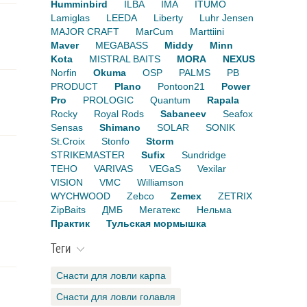
Humminbird
ILBA
IMA
ITUMO
Lamiglas
LEEDA
Liberty
Luhr Jensen
MAJOR CRAFT
MarCum
Marttiini
Maver
MEGABASS
Middy
Minn
Kota
MISTRAL BAITS
MORA
NEXUS
Norfin
Okuma
OSP
PALMS
PB
PRODUCT
Plano
Pontoon21
Power
Pro
PROLOGIC
Quantum
Rapala
Rocky
Royal Rods
Sabaneev
Seafox
Sensas
Shimano
SOLAR
SONIK
St.Croix
Stonfo
Storm
STRIKEMASTER
Sufix
Sundridge
TEHO
VARIVAS
VEGaS
Vexilar
VISION
VMC
Williamson
WYCHWOOD
Zebco
Zemex
ZETRIX
ZipBaits
ДМБ
Мегатекс
Нельма
Практик
Тульская мормышка
Теги
Снасти для ловли карпа
Снасти для ловли голавля