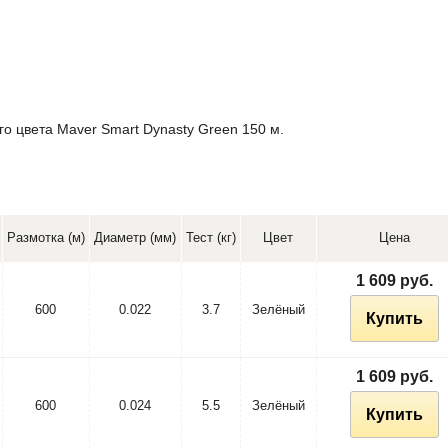
о цвета Maver Smart Dynasty Green 150 м.
Размотка (м)
Диаметр (мм)
Тест (кг)
Цвет
Цена
1 609 руб.
600
0.022
3.7
Зелёный
Купить
1 609 руб.
600
0.024
5.5
Зелёный
Купить