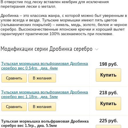
В отверстие под леску вставлен кембрик для исключения
перетирания лески о металл.
Дробинка – это классика жанра, с которой можно быт уверенным в
улове всегда и везде. Тульские мормышки имеют пять цветов
(гальванических покрытий) – никель, медь, золото, белое и черное
серебро. Высококачественные японские крючки и хороший вылет
гарантируют практически 100% засекаемость при поклевке.
Модификации серии Дробинка серебро
Тульская мормышка вольфрамовая Дробинка
198 руб.
серебро вес 0.54гр., диа. 4мм
Купить
Сравнить
В желания
Тульская мормышка вольфрамовая Дробинка
218 руб.
серебро вес 1.18гр., диа. 5мм
Купить
Сравнить
В желания
225 руб.
Тульская мормышка вольфрамовая Дробинка
серебро вес 1.5гр., диа. 5.5мм