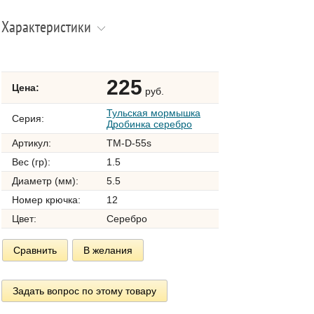
Характеристики
225
Цена:
руб.
Тульская мормышка
Серия:
Дробинка серебро
Артикул:
TM-D-55s
Вес (гр):
1.5
Диаметр (мм):
5.5
Номер крючка:
12
Цвет:
Серебро
Сравнить
В желания
Задать вопрос по этому товару