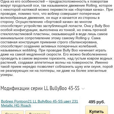
Одна из его особенностей – предрасположенность к поворотам
вокруг продольной оси, так называемое движение Rolling, которое
с некоторой натяжкой можно перевести как «бортовая качка». При
проводке, помимо того, что воблер совершает поперечные
волнообразные движения, он еще и качается из стороны в
сторону. Осуществлению «бортовой качки» во многом
способствует устройство заглубляющей лопасти. Она у Bully Boo
особой конфигурации, выполнена из тонкой, но очень прочной
стеклопластиковой пластины, оказывающей в воде лишь самое
минимальное сопротивление этому самому Rolling-у. Сама
составная конструкция приманки строго сбалансирована,
способствует созданию активных поперечных колебаний,
называемых wobbling. При проводке Bully Boo начинает играть
даже на самой медленной скорости. Его можно безболезненно
проводить в самом верхнем горизонте, над густым ковром водных
растений, создавая аппетитные волны на поверхности. Именно
такой прием нередко позволяет соблазнить щуку или окуня, порой
не реагирующих ни на попперы, ни даже на более элегантные
уокеры.
Модификации серии LL BullyBoo 45-SS
Воблер Pontoon21 LL BullyBoo 45-SS цвет 231
495 руб.
Metallic HG Roach
Купить