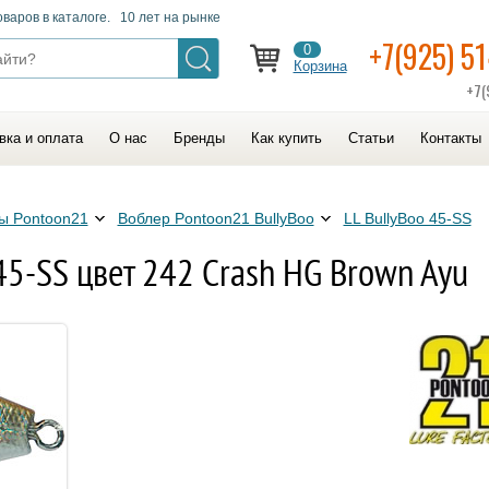
оваров в каталоге. 10 лет на рынке
+7(925) 5
0
Корзина
+7(
вка и оплата
О нас
Бренды
Как купить
Статьи
Контакты
ы Pontoon21
Воблер Pontoon21 BullyBoo
LL BullyBoo 45-SS
45-SS цвет 242 Crash HG Brown Ayu