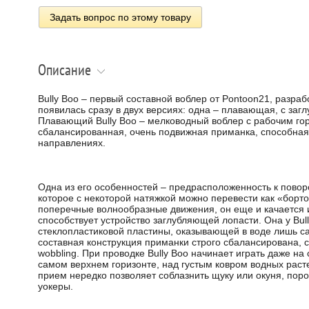
Задать вопрос по этому товару
Описание
Bully Boo – первый составной воблер от Pontoon21, разра
появилась сразу в двух версиях: одна – плавающая, с за
Плавающий Bully Boo – мелководный воблер с рабочим гор
сбалансированная, очень подвижная приманка, способная
направлениях.
Одна из его особенностей – предрасположенность к поворо
которое с некоторой натяжкой можно перевести как «борто
поперечные волнообразные движения, он еще и качается и
способствует устройство заглубляющей лопасти. Она у Bul
стеклопластиковой пластины, оказывающей в воде лишь с
составная конструкция приманки строго сбалансирована,
wobbling. При проводке Bully Boo начинает играть даже н
самом верхнем горизонте, над густым ковром водных раст
прием нередко позволяет соблазнить щуку или окуня, пор
уокеры.