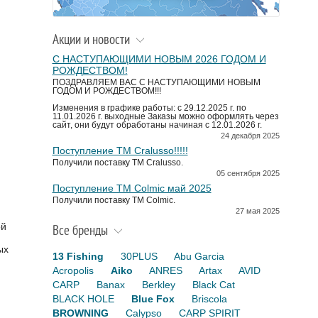
Акции и новости
С НАСТУПАЮЩИМИ НОВЫМ 2026 ГОДОМ И
РОЖДЕСТВОМ!
ПОЗДРАВЛЯЕМ ВАС С НАСТУПАЮЩИМИ НОВЫМ
ГОДОМ И РОЖДЕСТВОМ!!!
Изменения в графике работы: с 29.12.2025 г. по
11.01.2026 г. выходные Заказы можно оформлять через
сайт, они будут обработаны начиная с 12.01.2026 г.
24 декабря 2025
Поступление TM Cralusso!!!!!
Получили поставку ТМ Cralusso.
05 сентября 2025
Поступление TM Colmic май 2025
Получили поставку ТМ Colmic.
27 мая 2025
ой
Все бренды
ых
13 Fishing
30PLUS
Abu Garcia
Acropolis
Aiko
ANRES
Artax
AVID
CARP
Banax
Berkley
Black Cat
BLACK HOLE
Blue Fox
Briscola
BROWNING
Calypso
CARP SPIRIT