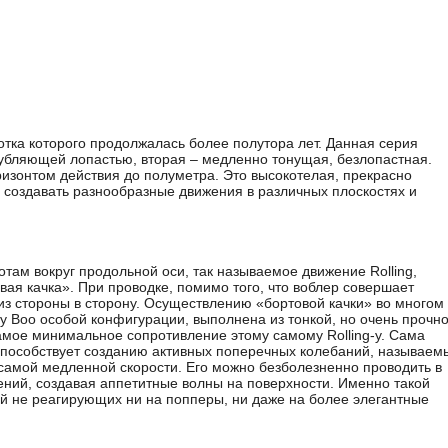
ботка которого продолжалась более полутора лет. Данная серия
глубляющей лопастью, вторая – медленно тонущая, безлопастная.
изонтом действия до полуметра. Это высокотелая, прекрасно
 создавать разнообразные движения в различных плоскостях и
там вокруг продольной оси, так называемое движение Rolling,
вая качка». При проводке, помимо того, что воблер совершает
з стороны в сторону. Осуществлению «бортовой качки» во многом
ly Boo особой конфигурации, выполнена из тонкой, но очень прочн
амое минимальное сопротивление этому самому Rolling-у. Сама
 способствует созданию активных поперечных колебаний, называем
а самой медленной скорости. Его можно безболезненно проводить в
ений, создавая аппетитные волны на поверхности. Именно такой
ой не реагирующих ни на попперы, ни даже на более элегантные