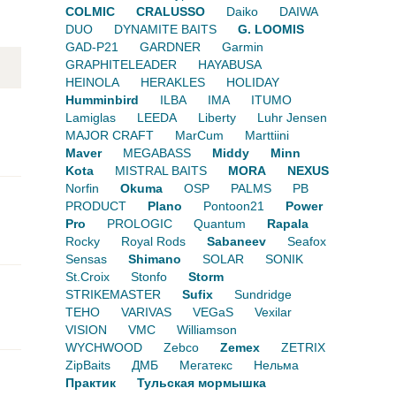
COLMIC
CRALUSSO
Daiko
DAIWA
DUO
DYNAMITE BAITS
G. LOOMIS
GAD-P21
GARDNER
Garmin
GRAPHITELEADER
HAYABUSA
HEINOLA
HERAKLES
HOLIDAY
Humminbird
ILBA
IMA
ITUMO
Lamiglas
LEEDA
Liberty
Luhr Jensen
MAJOR CRAFT
MarCum
Marttiini
Maver
MEGABASS
Middy
Minn
Kota
MISTRAL BAITS
MORA
NEXUS
Norfin
Okuma
OSP
PALMS
PB
PRODUCT
Plano
Pontoon21
Power
Pro
PROLOGIC
Quantum
Rapala
Rocky
Royal Rods
Sabaneev
Seafox
Sensas
Shimano
SOLAR
SONIK
St.Croix
Stonfo
Storm
STRIKEMASTER
Sufix
Sundridge
TEHO
VARIVAS
VEGaS
Vexilar
VISION
VMC
Williamson
WYCHWOOD
Zebco
Zemex
ZETRIX
ZipBaits
ДМБ
Мегатекс
Нельма
Практик
Тульская мормышка