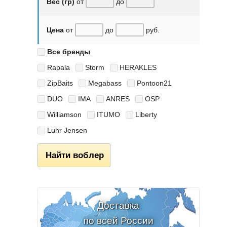
Вес (гр)
от
до
Цена
от
до
руб.
Все бренды
Rapala
Storm
HERAKLES
ZipBaits
Megabass
Pontoon21
DUO
IMA
ANRES
OSP
Williamson
ITUMO
Liberty
Luhr Jensen
Найти воблер
Доставка
по всей России