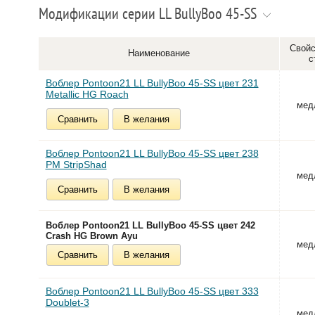
Модификации серии LL BullyBoo 45-SS
Свойс
Наименование
с
Воблер Pontoon21 LL BullyBoo 45-SS цвет 231
Metallic HG Roach
мед
Сравнить
В желания
Воблер Pontoon21 LL BullyBoo 45-SS цвет 238
PM StripShad
мед
Сравнить
В желания
Воблер Pontoon21 LL BullyBoo 45-SS цвет 242
Crash HG Brown Ayu
мед
Сравнить
В желания
Воблер Pontoon21 LL BullyBoo 45-SS цвет 333
Doublet-3
мед