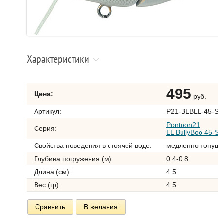
Характеристики
495
Цена:
руб.
Артикул:
P21-BLBLL-45-
Pontoon21
Серия:
LL BullyBoo 45-
Свойства поведения в стоячей воде:
медленно тону
Глубина погружения (м):
0.4-0.8
Длина (см):
4.5
Вес (гр):
4.5
Сравнить
В желания